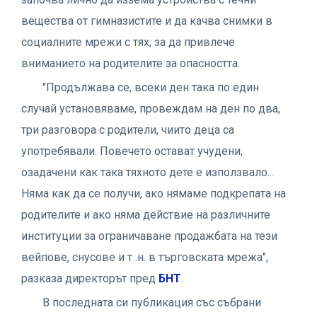
вещества от гимназистите и да качва снимки в
социалните мрежи с тях, за да привлече
вниманието на родителите за опасността.
"Продължава се, всеки ден така по един
случай установяваме, провеждам на ден по два,
три разговора с родители, чиито деца са
употребявали. Повечето остават учудени,
озадачени как така тяхното дете е използвало...
Няма как да се получи, ако нямаме подкрепата на
родителите и ако няма действие на различните
институции за ограничаване продажбата на тези
вейпове, снусове и т .н. в търговската мрежа",
разказа директорът пред
БНТ
.
В последната си публикация със събрани