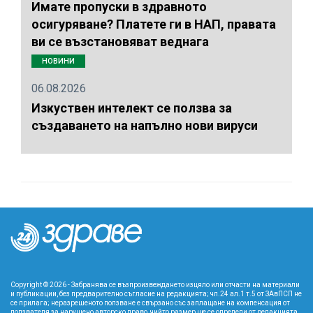
Имате пропуски в здравното
осигуряване? Платете ги в НАП, правата
ви се възстановяват веднага
НОВИНИ
06.08.2026
Изкуствен интелект се ползва за
създаването на напълно нови вируси
Copyright © 2026 - Забранява се възпроизвеждането изцяло или отчасти на материали
и публикации, без предварително съгласие на редакцията; чл.24 ал.1 т.5 от ЗАвПСП не
се прилага; неразрешеното ползване е свързано със заплащане на компенсация от
ползвателя за нарушено авторско право, чийто размер ще се определи от редакцията.