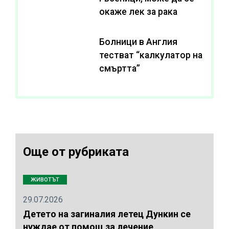
окаже лек за рака
Болници в Англия
тестват “калкулатор на
смъртта”
Още от рубриката
ЖИВОТЪТ
29.07.2026
Детето на загиналия летец Дункин се
нуждае от помощ за лечение