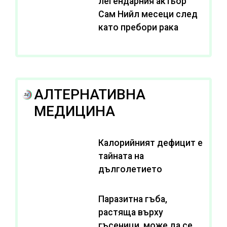
легендарния актьор
Сам Нийл месеци след
като пребори рака
АЛТЕРНАТИВНА
МЕДИЦИНА
Калорийният дефицит е
тайната на
дълголетието
Паразитна гъба,
растяща върху
гъсеници, може да се