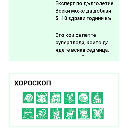
Експерт по дълголетие:
Всеки може да добави
5–10 здрави години към
живота си
Ето кои са петте
суперплода, които да
ядете всяка седмица,
за да подобрите
здравето си
ХОРОСКОП
C
D
E
F
G
H
I
J
K
L
A
B