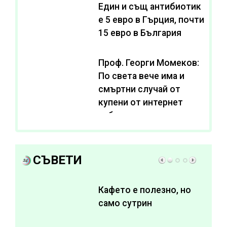
Един и същ антибиотик
e 5 евро в Гърция, почти
15 евро в България
Проф. Георги Момеков:
По света вече има и
смъртни случай от
купени от интернет
субстанции за
отслабване
СЪВЕТИ
Кафето е полезно, но
само сутрин