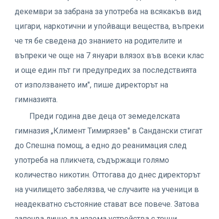
декември за забрана за употреба на всякакъв вид
цигари, наркотични и упойващи вещества, въпреки
че тя бе сведена до знанието на родителите и
въпреки че още на 7 януари влязох във всеки клас
и още един път ги предупредих за последствията
от използването им", пише директорът на
гимназията.
Преди година две деца от земеделската
гимназия „Климент Тимирязев" в Сандански стигат
до Спешна помощ, а едно до реанимация след
употреба на пликчета, съдържащи голямо
количество никотин. Оттогава до днес директорът
на училището забелязва, че случаите на ученици в
неадекватно състояние стават все повече. Затова
започва лично да иззема устройства с течни