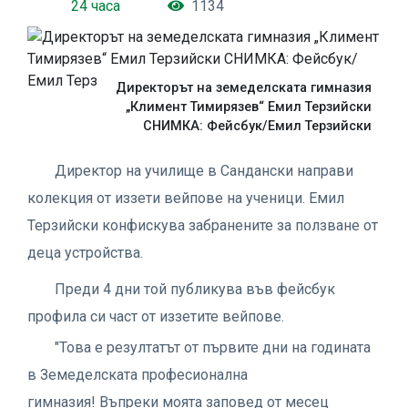
24 часа
1134
Директорът на земеделската гимназия
„Климент Тимирязев“ Емил Терзийски
СНИМКА: Фейсбук/Емил Терзийски
Директор на училище в Сандански направи
колекция от иззети вейпове на ученици. Емил
Терзийски конфискува забранените за ползване от
деца устройства.
Преди 4 дни той публикува във фейсбук
профила си част от иззетите вейпове.
"Това е резултатът от първите дни на годината
в Земеделската професионална
гимназия! Въпреки моята заповед от месец