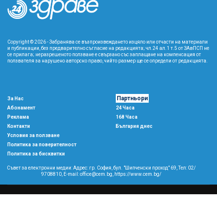
Copyright © 2026 - Забранява се възпроизвеждането изцяло или отчасти на материали
и публикации, без предварително съгласие на редакцията; чл.24 ал.1 т.5 от ЗАвПСП не
се прилага; неразрешеното ползване е свързано със заплащане на компенсация от
ползвателя за нарушено авторско право, чийто размер ще се определи от редакцията.
Партньори
За Нас
Абонамент
24 Часа
Реклама
168 Часа
Контакти
България днес
Условия за ползване
Политика за поверителност
Политика за бисквитки
Съвет за електронни медии: Адрес: гр. София, бул. "Шипченски проход" 69, Тел: 02/
9708810,
E-mail:
office@cem.bg
,
https://www.cem.bg/
Copyright © 2026 All rights reserved
森
This template is made with
by
Colorlib