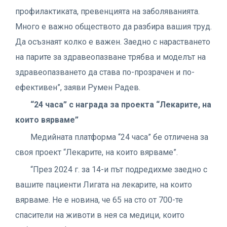
профилактиката, превенцията на заболяванията.
Много е важно обществото да разбира вашия труд.
Да осъзнаят колко е важен. Заедно с нарастването
на парите за здравеопазване трябва и моделът на
здравеопазването да става по-прозрачен и по-
ефективен”, заяви Румен Радев.
“24 часа” с награда за проекта “Лекарите, на
които вярваме”
Медийната платформа “24 часа” бе отличена за
своя проект “Лекарите, на които вярваме”.
“През 2024 г. за 14-и път подредихме заедно с
вашите пациенти Лигата на лекарите, на които
вярваме. Не е новина, че 65 на сто от 700-те
спасители на животи в нея са медици, които