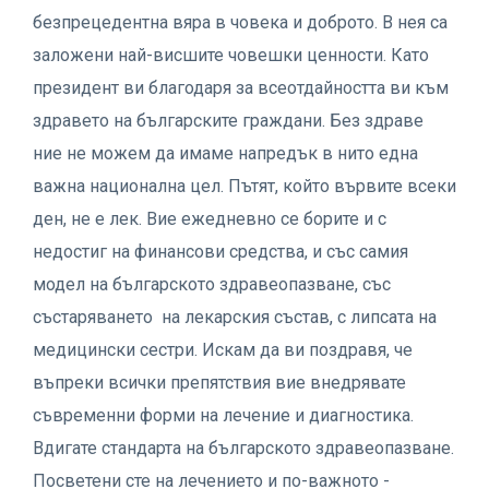
безпрецедентна вяра в човека и доброто. В нея са
заложени най-висшите човешки ценности. Като
президент ви благодаря за всеотдайността ви към
здравето на българските граждани. Без здраве
ние не можем да имаме напредък в нито една
важна национална цел. Пътят, който вървите всеки
ден, не е лек. Вие ежедневно се борите и с
недостиг на финансови средства, и със самия
модел на българското здравеопазване, със
състаряването на лекарския състав, с липсата на
медицински сестри. Искам да ви поздравя, че
въпреки всички препятствия вие внедрявате
съвременни форми на лечение и диагностика.
Вдигате стандарта на българското здравеопазване.
Посветени сте на лечението и по-важното -