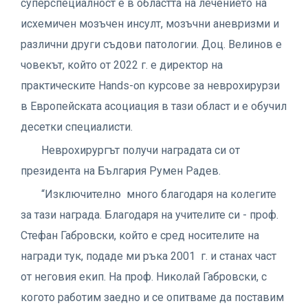
суперспециалност е в областта на лечението на
исхемичен мозъчен инсулт, мозъчни аневризми и
различни други съдови патологии. Доц. Велинов е
човекът, който от 2022 г. е директор на
практическите Hands-on курсове за неврохирурзи
в Европейската асоциация в тази област и е обучил
десетки специалисти.
Неврохирургът получи наградата си от
президента на България Румен Радев.
“Изключително много благодаря на колегите
за тази награда. Благодаря на учителите си - проф.
Стефан Габровски, който е сред носителите на
награди тук, подаде ми ръка 2001 г. и станах част
от неговия екип. На проф. Николай Габровски, с
когото работим заедно и се опитваме да поставим