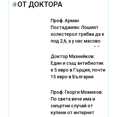
ОТ ДОКТОРА
Проф. Арман
Постаджиян: Лошият
холестерол трябва да е
под 2,6, а у нас масово
се живее с нива от 3,2
Доктор Мазнейков:
Един и същ антибиотик
e 5 евро в Гърция, почти
15 евро в България
Проф. Георги Момеков:
По света вече има и
смъртни случай от
купени от интернет