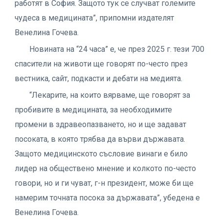
работят в София. Защото тук се случват големите
чудеса в медицината”, припомни издателят
Венелина Гочева.
Новината на “24 часа” е, че през 2025 г. тези 700
спасители на животи ще говорят по-често през
вестника, сайт, подкасти и дебати на медията.
“Лекарите, на които вярваме, ще говорят за
пробивите в медицината, за необходимите
промени в здравеопазването, но и ще задават
посоката, в която трябва да върви държавата.
Защото медицинското съсловие винаги е било
лидер на обществено мнение и колкото по-често
говори, но и ги чуват, г-н президент, може би ще
намерим точната посока за държавата”, убедена е
Венелина Гочева.