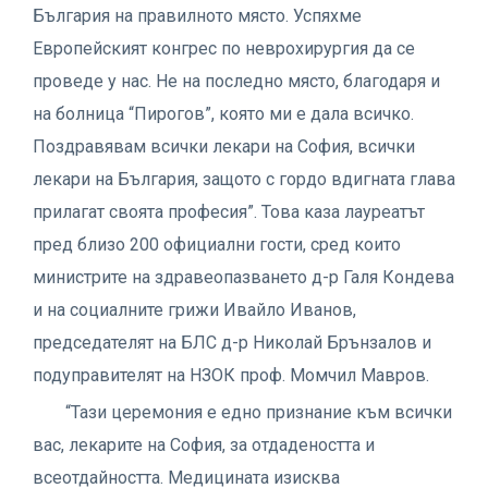
България на правилното място. Успяхме
Европейският конгрес по неврохирургия да се
проведе у нас. Не на последно място, благодаря и
на болница “Пирогов”, която ми е дала всичко.
Поздравявам всички лекари на София, всички
лекари на България, защото с гордо вдигната глава
прилагат своята професия”. Това каза лауреатът
пред близо 200 официални гости, сред които
министрите на здравеопазването д-р Галя Кондева
и на социалните грижи Ивайло Иванов,
председателят на БЛС д-р Николай Брънзалов и
подуправителят на НЗОК проф. Момчил Мавров.
“Тази церемония е едно признание към всички
вас, лекарите на София, за отдадеността и
всеотдайността. Медицината изисква