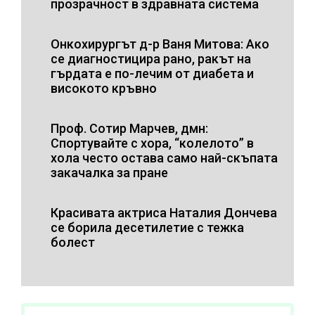
прозрачност в здравната система
Онкохирургът д-р Ваня Митова: Ако
се диагностицира рано, ракът на
гърдата е по-лечим от диабета и
високото кръвно
Проф. Сотир Марчев, дмн:
Спортувайте с хора, “колелото” в
хола често остава само най-скъпата
закачалка за пране
Красивата актриса Наталия Дончева
се борила десетилетие с тежка
болест