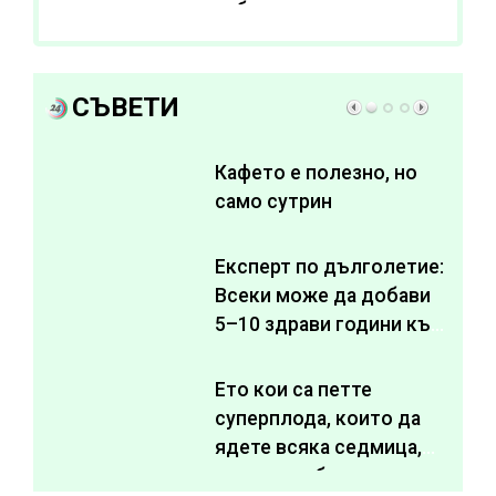
субстанции за
отслабване
СЪВЕТИ
Кафето е полезно, но
само сутрин
Експерт по дълголетие:
Всеки може да добави
5–10 здрави години към
живота си
Ето кои са петте
суперплода, които да
ядете всяка седмица,
за да подобрите