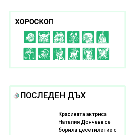
здравето си
ХОРОСКОП
C
D
E
F
G
H
I
J
K
L
A
B
ПОСЛЕДЕН ДЪХ
Красивата актриса
Наталия Дончева се
борила десетилетие с