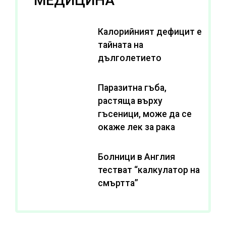
МЕДИЦИНА
Калорийният дефицит е
тайната на
дълголетието
Паразитна гъба,
растяща върху
гъсеници, може да се
окаже лек за рака
Болници в Англия
тестват “калкулатор на
смъртта”