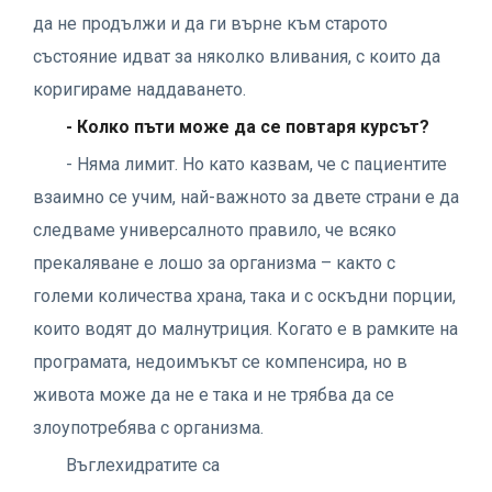
да не продължи и да ги върне към старото
състояние идват за няколко вливания, с които да
коригираме наддаването.
- Колко пъти може да се повтаря курсът?
- Няма лимит. Но като казвам, че с пациентите
взаимно се учим, най-важното за двете страни е да
следваме универсалното правило, че всяко
прекаляване е лошо за организма – както с
големи количества храна, така и с оскъдни порции,
които водят до малнутриция. Когато е в рамките на
програмата, недоимъкът се компенсира, но в
живота може да не е така и не трябва да се
злоупотребява с организма.
Въглехидратите са