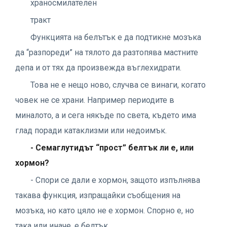
храносмилателен
тракт
Функцията на белътък е да подтикне мозъка
да “разпореди” на тялото да разтопява мастните
депа и от тях да произвежда въглехидрати.
Това не е нещо ново, случва се винаги, когато
човек не се храни. Например периодите в
миналото, а и сега някъде по света, където има
глад поради катаклизми или недоимък.
- Семаглутидът “прост” белтък ли е, или
хормон?
- Спори се дали е хормон, защото изпълнява
такава функция, изпращайки съобщения на
мозъка, но като цяло не е хормон. Спорно е, но
така или иначе, е белтък.