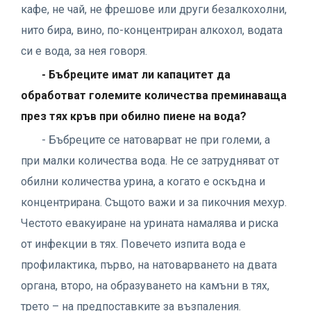
кафе, не чай, не фрешове или други безалкохолни,
нито бира, вино, по-концентриран алкохол, водата
си е вода, за нея говоря.
- Бъбреците имат ли капацитет да
обработват големите количества преминаваща
през тях кръв при обилно пиене на вода?
- Бъбреците се натоварват не при големи, а
при малки количества вода. Не се затрудняват от
обилни количества урина, а когато е оскъдна и
концентрирана. Същото важи и за пикочния мехур.
Честото евакуиране на урината намалява и риска
от инфекции в тях. Повечето изпита вода е
профилактика, първо, на натоварването на двата
органа, второ, на образуването на камъни в тях,
трето – на предпоставките за възпаления.