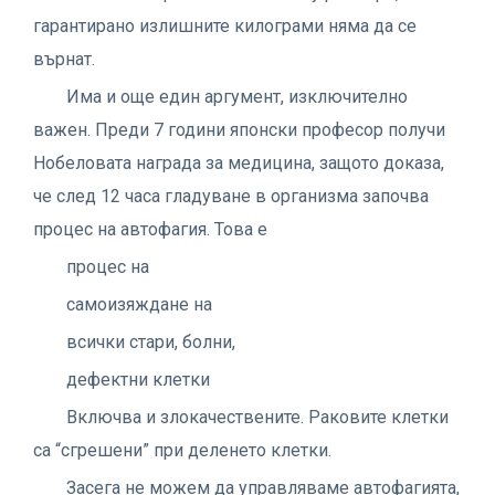
гарантирано излишните килограми няма да се
върнат.
Има и още един аргумент, изключително
важен. Преди 7 години японски професор получи
Нобеловата награда за медицина, защото доказа,
че след 12 часа гладуване в организма започва
процес на автофагия. Това е
процес на
самоизяждане на
всички стари, болни,
дефектни клетки
Включва и злокачествените. Раковите клетки
са “сгрешени” при деленето клетки.
Засега не можем да управляваме автофагията,