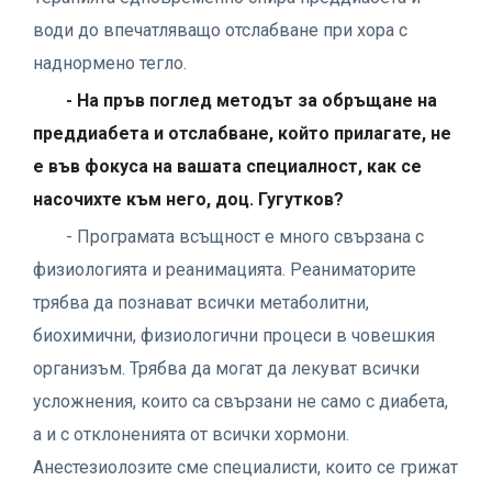
води до впечатляващо отслабване при хора с
наднормено тегло.
- На пръв поглед методът за обръщане на
преддиабета и отслабване, който прилагате, не
е във фокуса на вашата специалност, как се
насочихте към него, доц. Гугутков?
- Програмата всъщност е много свързана с
физиологията и реанимацията. Реаниматорите
трябва да познават всички метаболитни,
биохимични, физиологични процеси в човешкия
организъм. Трябва да могат да лекуват всички
усложнения, които са свързани не само с диабета,
а и с отклоненията от всички хормони.
Анестезиолозите сме специалисти, които се грижат