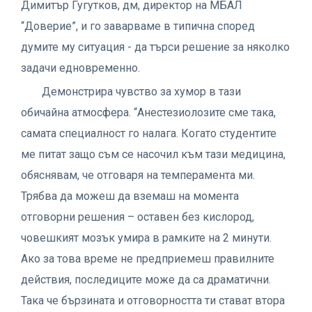
Димитър Гугутков, дм, директор на МБАЛ
“Доверие”, и го заварваме в типична според
думите му ситуация - да търси решение за няколко
задачи едновременно.
Демонстрира чувство за хумор в тази
обичайна атмосфера. “Анестезиолозите сме така,
самата специалност го налага. Когато студентите
ме питат защо съм се насочил към тази медицина,
обяснявам, че отговаря на темперамента ми.
Трябва да можеш да вземаш на момента
отговорни решения – оставен без кислород,
човешкият мозък умира в рамките на 2 минути.
Ако за това време не предприемеш правилните
действия, последиците може да са драматични.
Така че бързината и отговорността ти стават втора