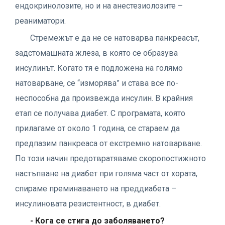
ендокринолозите, но и на анестезиолозите –
реаниматори.
Стремежът е да не се натоварва панкреасът,
задстомашната жлеза, в която се образува
инсулинът. Когато тя е подложена на голямо
натоварване, се “изморява” и става все по-
неспособна да произвежда инсулин. В крайния
етап се получава диабет. С програмата, която
прилагаме от около 1 година, се стараем да
предпазим панкреаса от екстремно натоварване.
По този начин предотвратяваме скоропостижното
настъпване на диабет при голяма част от хората,
спираме преминаването на преддиабета –
инсулиновата резистентност, в диабет.
- Кога се стига до заболяването?