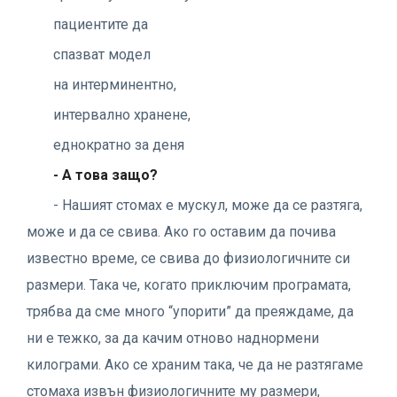
пациентите да
спазват модел
на интерминентно,
интервално хранене,
еднократно за деня
- А това защо?
- Нашият стомах е мускул, може да се разтяга,
може и да се свива. Ако го оставим да почива
известно време, се свива до физиологичните си
размери. Така че, когато приключим програмата,
трябва да сме много “упорити” да преяждаме, да
ни е тежко, за да качим отново наднормени
килограми. Ако се храним така, че да не разтягаме
стомаха извън физиологичните му размери,