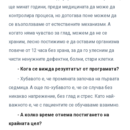
ще минат години, преди медицината да може да
контролира процеса, но дотогава поне можем да
се възползваме от естествените механизми. А
когато няма чувство за глад, можем да не се
храним, лесно постижимо е да оставим организма
повече от 12 часа без храна, за да го улесним да
чисти ненужните дефектни, болни, стари клетки.
- Кога се вижда резултатът от програмата?
- Хубавото е, че промяната започва на първата
седмица. А още по-хубавото е, че се случва без
никакво напрежение, без глад и стрес. Като най-
важното е, че с пациентите се обучаваме взаимно.
- А колко време отнема постигането на
крайната цел?