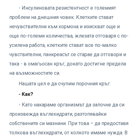
- Инсулиновата резистентност е големият
проблем на днешния човек. Клетките стават
нечувствителни към хормона и изискват още и
още по-големи количества, жлезата отговаря с по-
усилена работа, клетките стават все по-малко
чувствителни, панкреасът се старае да отговори и
така - в омагьосан кръг, докато достигне предела
на възможностите си.
Нашата цел е да счупим порочния кръг.
- Как?
- Като накараме организмът да започне да си
произвежда въглехидрати, разтопявайки
собствените си мазнини. При това – да предоставя
толкова въглехидрати, от колкото имаме нужда. В