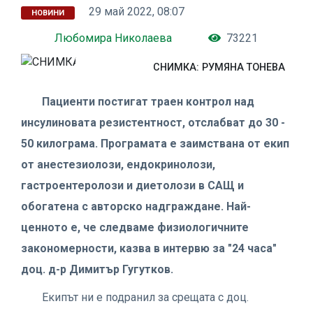
29 май 2022, 08:07
НОВИНИ
Любомира Николаева
73221
СНИМКА: РУМЯНА ТОНЕВА
Пациенти постигат траен контрол над
инсулиновата
резистентност, отслабват до 30 -
50 килограма.
Програмата е заимствана от екип
от анестезиолози,
ендокринолози,
гастроентеролози и диетолози в САЩ
и
обогатена с авторско надграждане. Най-
ценното е,
че следваме физиологичните
закономерности, казва в интервю за "24 часа"
доц. д-р Димитър Гугутков.
Екипът ни е подранил за срещата с доц.