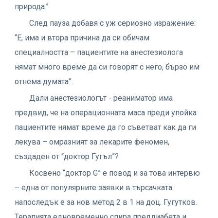
природа.”
След пауза добавя с уж сериозно изражение:
“Е, има и втора причина да си обичам
специалността – пациентите на анестезиолога
нямат много време да си говорят с него, бързо им
отнема думата”.
Дали анестезиологът - реаниматор има
предвид, че на операционната маса преди упойка
пациентите нямат време да го съветват как да ги
лекува – омразният за лекарите феномен,
създаден от “доктор Гугъл”?
Косвено “доктор G” е повод и за това интервю
– една от популярните заявки в търсачката
напоследък е за нов метод 2 в 1 на доц. Гугутков.
Терапията едновременно спира преддиабета и