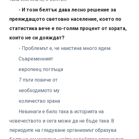
- И този белтък дава лесно решение за
преяждащото световно население, което по
статистика вече е по-голям процент от хората,
които не си дояждат?
- Проблемът е, че наистина много ядем.
Съвременният
европеец поглъща
7 пъти повече от
необходимото му
количество храна
Невинаги е било така в историята на
човечеството и сега може да не бъде така. В
периодите на гладуване организмът образува