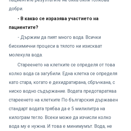
добри.
- В какво се изразява участието на
пациентите?
- Държим да пият много вода. Всички
биохимични процеси в тялото ни изискват
молекула вода.
Стареенето на клетките се определя от това
колко вода са загубили. Една клетка се определя
като стара, когато е дехидратирана, сбръчкана, с
ниско водно съдържание. Водата предотвратява
стареенето на клетките По българския държавен
стандарт водата трябва да е 5 милилитра на
килограм тегло. Всеки може да изчисли колко
вода му е нужна. И това е минимумът. Вода, не