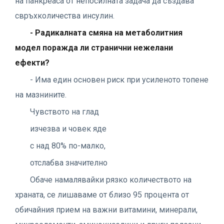
на панкреаса от непосилната задача да създава
свръхколичества инсулин.
- Радикалната смяна на метаболитния
модел поражда ли странични нежелани
ефекти?
- Има един основен риск при усиленото топене
на мазнините.
Чувството на глад
изчезва и човек яде
с над 80% по-малко,
отслабва значително
Обаче намалявайки рязко количеството на
храната, се лишаваме от близо 95 процента от
обичайния прием на важни витамини, минерали,