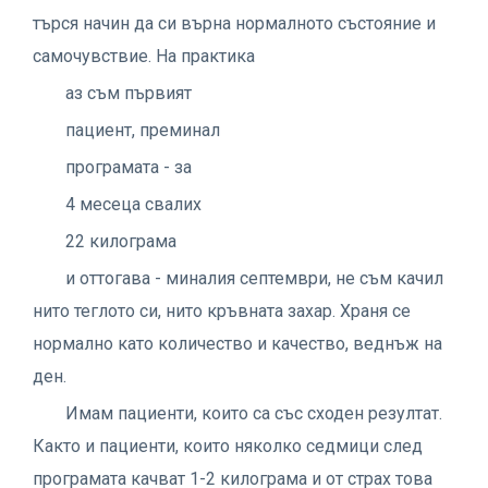
търся начин да си върна нормалното състояние и
самочувствие. На практика
аз съм първият
пациент, преминал
програмата - за
4 месеца свалих
22 килограма
и оттогава - миналия септември, не съм качил
нито теглото си, нито кръвната захар. Храня се
нормално като количество и качество, веднъж на
ден.
Имам пациенти, които са със сходен резултат.
Както и пациенти, които няколко седмици след
програмата качват 1-2 килограма и от страх това