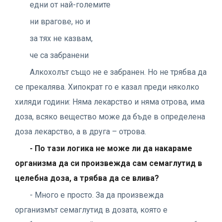
едни от най-големите
ни врагове, но и
за тях не казвам,
че са забранени
Алкохолът също не е забранен. Но не трябва да
се прекалява. Хипократ го е казал преди няколко
хиляди години: Няма лекарство и няма отрова, има
доза, всяко вещество може да бъде в определена
доза лекарство, а в друга – отрова.
- По тази логика не може ли да накараме
организма да си произвежда сам семаглутид в
целебна доза, а трябва да се влива?
- Много е просто. За да произвежда
организмът семаглутид в дозата, която е