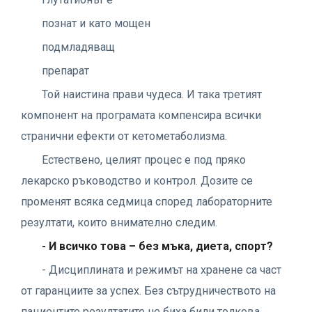
познат и като мощен
подмладяващ
препарат
Той наистина прави чудеса. И така третият
компонент на програмата компенсира всички
странични ефекти от кетометаболизма.
Естествено, целият процес е под пряко
лекарско ръководство и контрол. Дозите се
променят всяка седмица според лабораторните
резултати, които внимателно следим.
- И всичко това – без мъка, диета, спорт?
- Дисциплината и режимът на хранене са част
от гаранциите за успех. Без сътрудничеството на
пациентите резултатите не биха били толкова