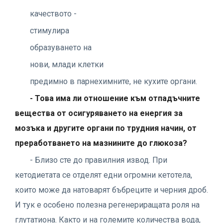
качеството -
стимулира
образуването на
нови, млади клетки
предимно в парнехимните, не кухите органи.
- Това има ли отношение към отпадъчните
вещества от осигуряването на енергия за
мозъка и другите органи по трудния начин, от
преработването на мазнините до глюкоза?
- Близо сте до правилния извод. При
кетодиетата се отделят едни огромни кетотела,
които може да натоварят бъбреците и черния дроб.
И тук е особено полезна регенериращата роля на
глутатиона. Както и на големите количества вода,