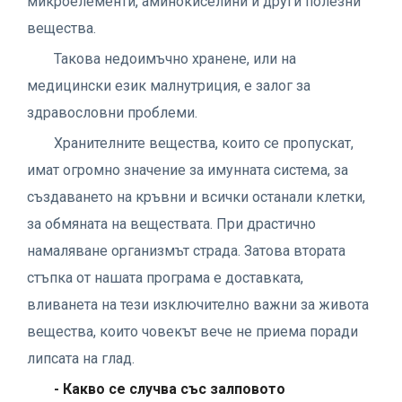
микроелементи, аминокиселини и други полезни
вещества.
Такова недоимъчно хранене, или на
медицински език малнутриция, е залог за
здравословни проблеми.
Хранителните вещества, които се пропускат,
имат огромно значение за имунната система, за
създаването на кръвни и всички останали клетки,
за обмяната на веществата. При драстично
намаляване организмът страда. Затова втората
стъпка от нашата програма е доставката,
вливанета на тези изключително важни за живота
вещества, които човекът вече не приема поради
липсата на глад.
- Какво се случва със залповото