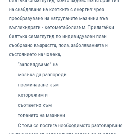
белтъка семаглутид, който задейства втория тип
на снабдяване на клетките с енергия: чрез
преобразуване на натрупаните мазнини във
въглехидрати - кетометаболизъм. Прилагайки
белтъка семаглутид по индивидуален план
съобразно възрастта, пола, заболяванията и
състоянието на човека,
“заповядваме” на
мозъка да разпореди
преминаване към
кеторежим и
съответно към
топенето на мазнини
С това се постига необходимото разтоварване