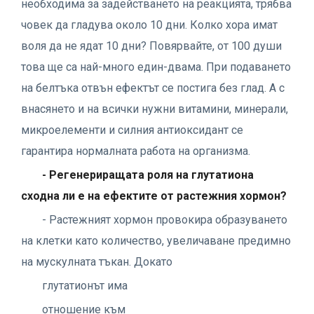
необходима за задействането на реакцията, трябва
човек да гладува около 10 дни. Колко хора имат
воля да не ядат 10 дни? Повярвайте, от 100 души
това ще са най-много един-двама. При подаването
на белтъка отвън ефектът се постига без глад. А с
внасянето и на всички нужни витамини, минерали,
микроелементи и силния антиоксидант се
гарантира нормалната работа на организма.
- Регенериращата роля на глутатиона
сходна ли е на ефектите от растежния хормон?
- Растежният хормон провокира образуването
на клетки като количество, увеличаване предимно
на мускулната тъкан. Докато
глутатионът има
отношение към