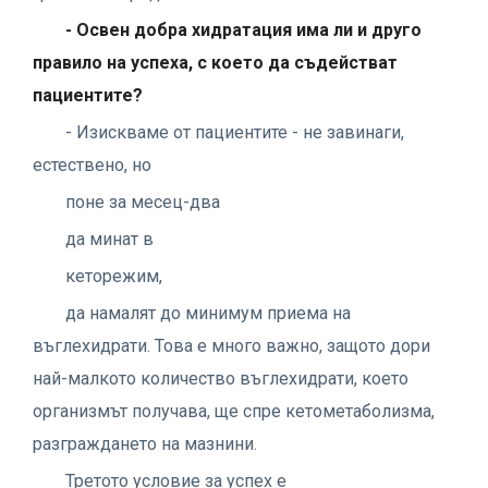
- Освен добра хидратация има ли и друго
правило на успеха, с което да съдействат
пациентите?
- Изискваме от пациентите - не завинаги,
естествено, но
поне за месец-два
да минат в
кеторежим,
да намалят до минимум приема на
въглехидрати. Това е много важно, защото дори
най-малкото количество въглехидрати, което
организмът получава, ще спре кетометаболизма,
разграждането на мазнини.
Третото условие за успех е