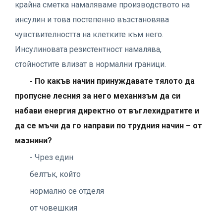
крайна сметка намаляваме производството на
инсулин и това постепенно възстановява
чувствителността на клетките към него.
Инсулиновата резистентност намалява,
стойностите влизат в нормални граници.
- По какъв начин принуждавате тялото да
пропусне лесния за него механизъм да си
набави енергия директно от въглехидратите и
да се мъчи да го направи по трудния начин – от
мазнини?
- Чрез един
белтък, който
нормално се отделя
от човешкия