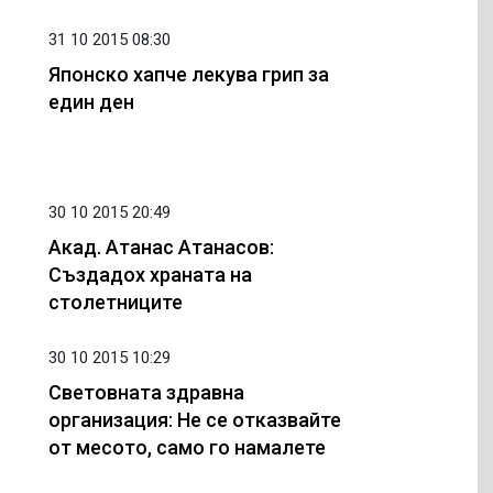
гинеколог още преди
планиране на
31 10 2015 08:30
бременност -
Японско хапче лекува грип за
рисковите фактори ще
един ден
се открият навреме
30 10 2015 20:49
Акад. Атанас Атанасов:
Създадох храната на
столетниците
30 10 2015 10:29
Световната здравна
организация: Не се отказвайте
от месото, само го намалете