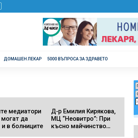
ДОМАШЕН ЛЕКАР
5000 ВЪПРОСА ЗА ЗДРАВЕТО
те медиатори
Д-р Емилия Кирякова,
 могат да
МЦ “Неовитро”: При
 и в болниците
късно майчинство
консултациите с