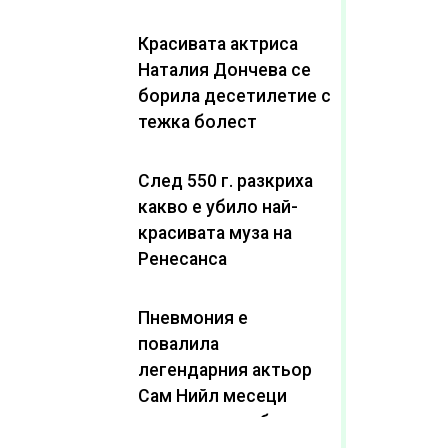
Красивата актриса
Наталия Дончева се
борила десетилетие с
тежка болест
След 550 г. разкриха
какво е убило най-
красивата муза на
Ренесанса
Пневмония е
повалила
легендарния актьор
Сам Нийл месеци
след като пребори