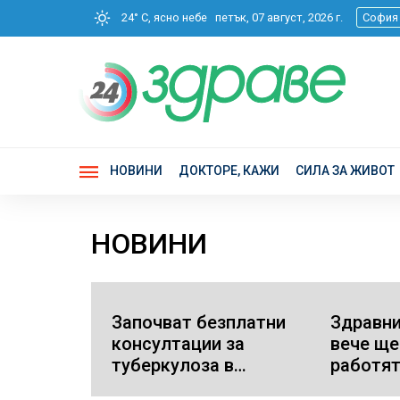
24° C, ясно небе
петък, 07 август, 2026 г.
София
НОВИНИ
ДОКТОРЕ, КАЖИ
СИЛА ЗА ЖИВОТ
НОВИНИ
Започват безплатни
Здравни
консултации за
вече ще
туберкулоза в
работят
страната (СПИСЪК)