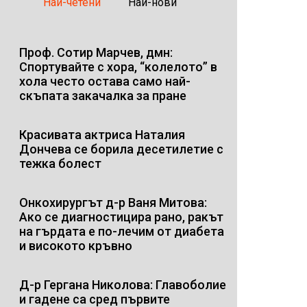
Най-четени
Най-нови
Проф. Сотир Марчев, дмн:
Спортувайте с хора, “колелото” в
хола често остава само най-
скъпата закачалка за пране
Красивата актриса Наталия
Дончева се борила десетилетие с
тежка болест
Онкохирургът д-р Ваня Митова:
Ако се диагностицира рано, ракът
на гърдата е по-лечим от диабета
и високото кръвно
Д-р Гергана Николова: Главоболие
и гадене са сред първите