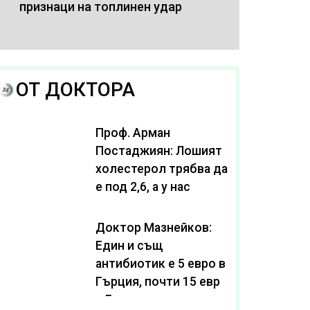
признаци на топлинен удар
ОТ ДОКТОРА
Проф. Арман
Постаджиян: Лошият
холестерол трябва да
е под 2,6, а у нас
масово се живее с
нива от 3,2
Доктор Мазнейков:
Един и същ
антибиотик e 5 евро в
Гърция, почти 15 евро
в България