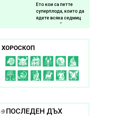
живота си
Ето кои са петте
суперплода, които да
ядете всяка седмица,
за да подобрите
здравето си
ХОРОСКОП
C
D
E
F
G
H
I
J
K
L
A
B
ПОСЛЕДЕН ДЪХ