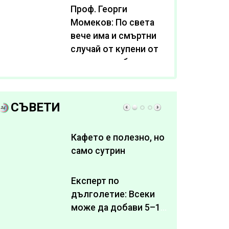
Проф. Георги
Момеков: По света
вече има и смъртни
случай от купени от
интернет субстанции
за отслабване
СЪВЕТИ
Кафето е полезно, но
само сутрин
Експерт по
дълголетие: Всеки
може да добави 5–10
здрави години към