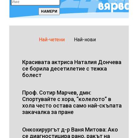
Най-четени
Най-нови
Красивата актриса Наталия Дончева
се борила десетилетие с тежка
болест
Проф. Сотир Марчев, дмн:
Спортувайте с хора, “колелото” в
хола често остава само най-скъпата
закачалка за пране
Онкохирургът д-р Ваня Митова: Ако
се диагностицира рано, ракът на