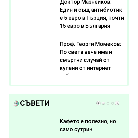
Доктор Мазнейков:
Един и същ антибиотик
e 5 евро в Гърция, почти
15 евро в България
Проф. Георги Момеков:
По света вече има и
смъртни случай от
купени от интернет
субстанции за
отслабване
СЪВЕТИ
Кафето е полезно, но
само сутрин