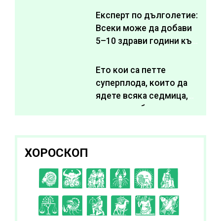
Експерт по дълголетие:
Всеки може да добави
5–10 здрави години към
живота си
Ето кои са петте
суперплода, които да
ядете всяка седмица,
за да подобрите
здравето си
ХОРОСКОП
C
D
E
F
G
H
I
J
K
L
A
B