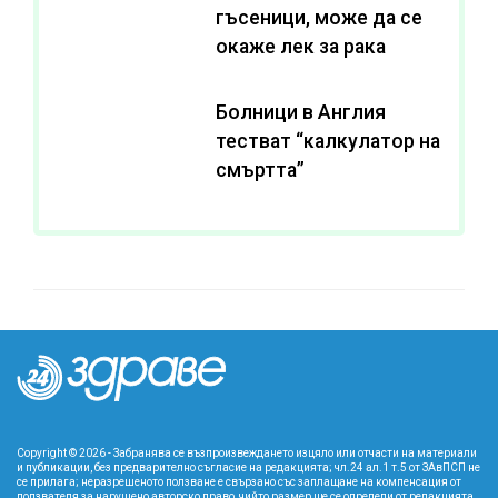
гъсеници, може да се
окаже лек за рака
Болници в Англия
тестват “калкулатор на
смъртта”
Copyright © 2026 - Забранява се възпроизвеждането изцяло или отчасти на материали
и публикации, без предварително съгласие на редакцията; чл.24 ал.1 т.5 от ЗАвПСП не
се прилага; неразрешеното ползване е свързано със заплащане на компенсация от
ползвателя за нарушено авторско право, чийто размер ще се определи от редакцията.