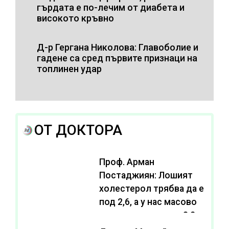
гърдата е по-лечим от диабета и
високото кръвно
Д-р Гергана Николова: Главоболие и
гадене са сред първите признаци на
топлинен удар
ОТ ДОКТОРА
Проф. Арман
Постаджиян: Лошият
холестерол трябва да е
под 2,6, а у нас масово
се живее с нива от 3,2