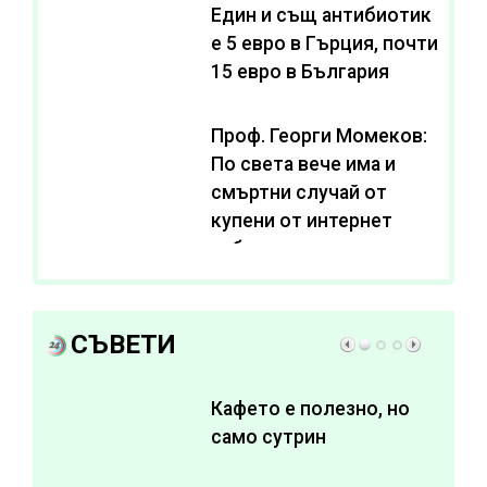
Един и същ антибиотик
e 5 евро в Гърция, почти
15 евро в България
Проф. Георги Момеков:
По света вече има и
смъртни случай от
купени от интернет
субстанции за
отслабване
СЪВЕТИ
Кафето е полезно, но
само сутрин