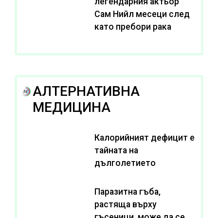
легендарния актьор
Сам Нийл месеци след
като пребори рака
АЛТЕРНАТИВНА
МЕДИЦИНА
Калорийният дефицит е
тайната на
дълголетието
Паразитна гъба,
растяща върху
гъсеници, може да се