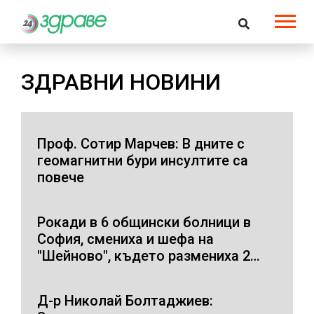
ЗДРАВНИ НОВИНИ
Проф. Сотир Марчев: В дните с
геомагнитни бури инсултите са
повече
Рокади в 6 общински болници в
София, смениха и шефа на
"Шейново", където размениха 2
бебета
Д-р Николай Болтаджиев: