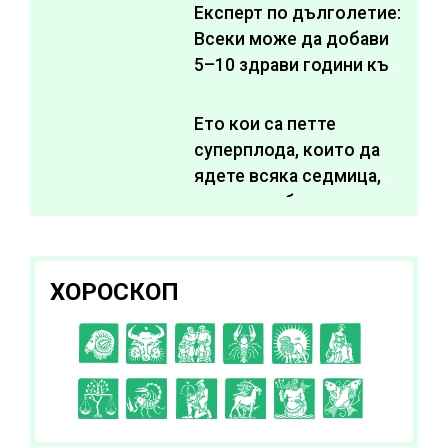
Експерт по дълголетие:
Всеки може да добави
5–10 здрави години към
живота си
Ето кои са петте
суперплода, които да
ядете всяка седмица,
за да подобрите
здравето си
ХОРОСКОП
C
D
E
F
G
H
I
J
K
L
A
B