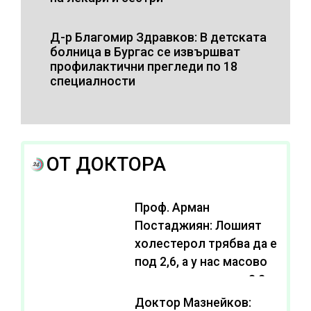
Д-р Благомир Здравков: В детската
болница в Бургас се извършват
профилактични прегледи по 18
специалности
ОТ ДОКТОРА
Проф. Арман
Постаджиян: Лошият
холестерол трябва да е
под 2,6, а у нас масово
се живее с нива от 3,2
Доктор Мазнейков: