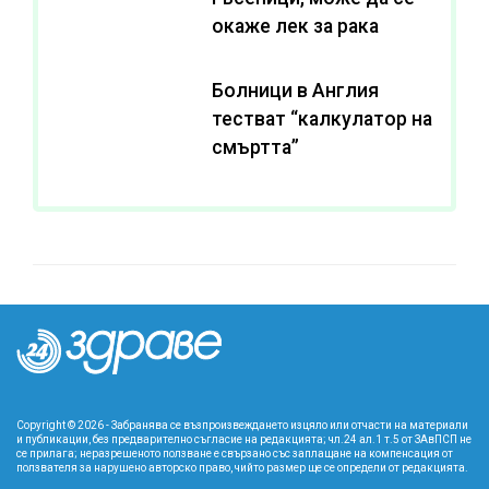
окаже лек за рака
Болници в Англия
тестват “калкулатор на
смъртта”
Copyright © 2026 - Забранява се възпроизвеждането изцяло или отчасти на материали
и публикации, без предварително съгласие на редакцията; чл.24 ал.1 т.5 от ЗАвПСП не
се прилага; неразрешеното ползване е свързано със заплащане на компенсация от
ползвателя за нарушено авторско право, чийто размер ще се определи от редакцията.