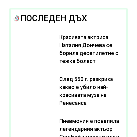
ПОСЛЕДЕН ДЪХ
Красивата актриса
Наталия Дончева се
борила десетилетие с
тежка болест
След 550 г. разкриха
какво е убило най-
красивата муза на
Ренесанса
Пневмония е повалила
легендарния актьор
Сам Нийл месеци след