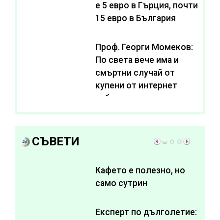
e 5 евро в Гърция, почти
15 евро в България
Проф. Георги Момеков:
По света вече има и
смъртни случай от
купени от интернет
субстанции за
отслабване
СЪВЕТИ
Кафето е полезно, но
само сутрин
Експерт по дълголетие: