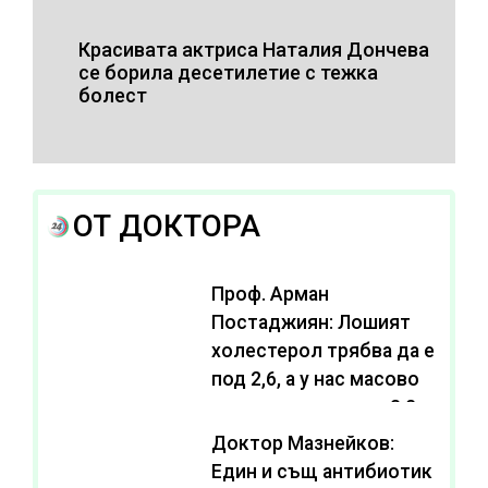
Красивата актриса Наталия Дончева
се борила десетилетие с тежка
болест
ОТ ДОКТОРА
Проф. Арман
Постаджиян: Лошият
холестерол трябва да е
под 2,6, а у нас масово
се живее с нива от 3,2
Доктор Мазнейков:
Един и същ антибиотик