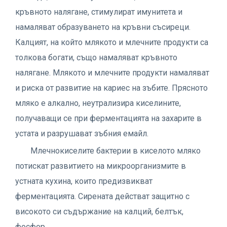
кръвното налягане, стимулират имунитета и
намаляват образуването на кръвни съсиреци.
Калцият, на който млякото и млечните продукти са
толкова богати, също намаляват кръвното
налягане. Млякото и млечните продукти намаляват
и риска от развитие на кариес на зъбите. Прясното
мляко е алкално, неутрализира киселините,
получаващи се при ферментацията на захарите в
устата и разрушават зъбния емайл.
Млечнокиселите бактерии в киселото мляко
потискат развитието на микроорганизмите в
устната кухина, които предизвикват
ферментацията. Сирената действат защитно с
високото си съдържание на калций, белтък,
фосфор.