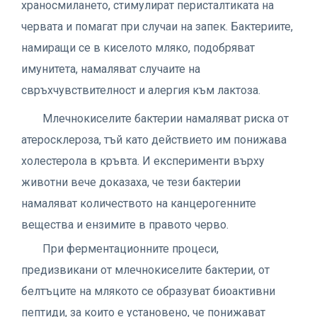
храносмилането, стимулират перисталтиката на
червата и помагат при случаи на запек. Бактериите,
намиращи се в киселото мляко, подобряват
имунитета, намаляват случаите на
свръхчувствителност и алергия към лактоза.
Млечнокиселите бактерии намаляват риска от
атеросклероза, тъй като действието им понижава
холестерола в кръвта. И експерименти върху
животни вече доказаха, че тези бактерии
намаляват количеството на канцерогенните
вещества и ензимите в правото черво.
При ферментационните процеси,
предизвикани от млечнокиселите бактерии, от
белтъците на млякото се образуват биоактивни
пептиди, за които е установено, че понижават