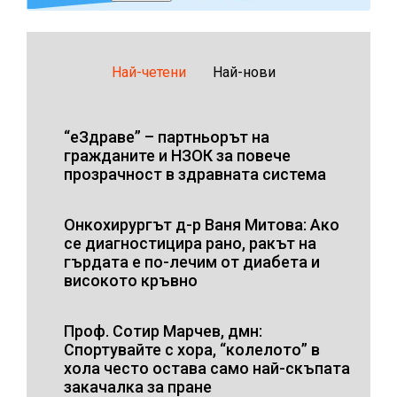
Най-четени
Най-нови
“еЗдраве” – партньорът на
гражданите и НЗОК за повече
прозрачност в здравната система
Онкохирургът д-р Ваня Митова: Ако
се диагностицира рано, ракът на
гърдата е по-лечим от диабета и
високото кръвно
Проф. Сотир Марчев, дмн:
Спортувайте с хора, “колелото” в
хола често остава само най-скъпата
закачалка за пране