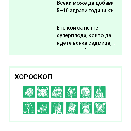
Всеки може да добави
5–10 здрави години към
живота си
Ето кои са петте
суперплода, които да
ядете всяка седмица,
за да подобрите
здравето си
ХОРОСКОП
C
D
E
F
G
H
I
J
K
L
A
B