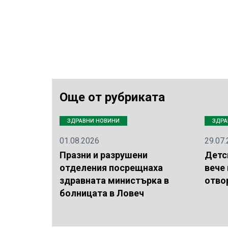
Още от рубриката
ЗДРАВНИ НОВИНИ
ЗДРА
01.08.2026
29.07
Празни и разрушени
Детс
отделения посрещнаха
вече
здравната министърка в
отво
болницата в Ловеч