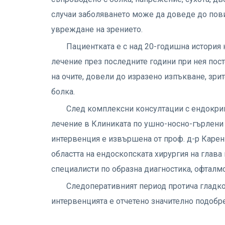
случаи заболяването може да доведе до пови
увреждане на зрението.
Пациентката е с над 20-годишна история
лечение през последните години при нея пос
на очите, довели до изразено изпъкване, зр
болка.
След комплексни консултации с ендокрин
лечение в Клиниката по ушно-носно-гърлени
интервенция е извършена от проф. д-р Карен
областта на ендоскопската хирургия на глава 
специалисти по образна диагностика, офталм
Следоперативният период протича гладко
интервенцията е отчетено значително подобре