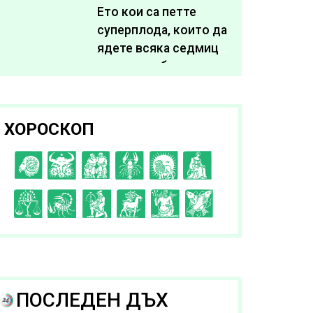
живота си
Ето кои са петте
суперплода, които да
ядете всяка седмица,
за да подобрите
здравето си
ХОРОСКОП
C
D
E
F
G
H
I
J
K
L
A
B
ПОСЛЕДЕН ДЪХ