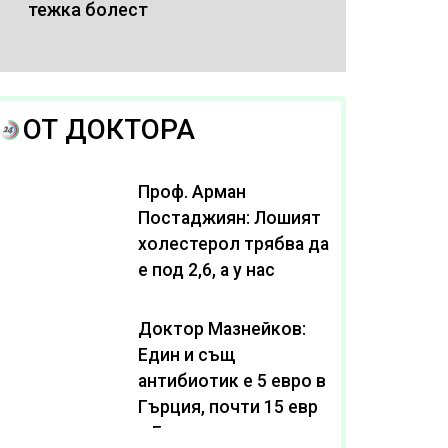
тежка болест
ОТ ДОКТОРА
Проф. Арман
Постаджиян: Лошият
холестерол трябва да
е под 2,6, а у нас
масово се живее с
нива от 3,2
Доктор Мазнейков:
Един и същ
антибиотик e 5 евро в
Гърция, почти 15 евро
в България