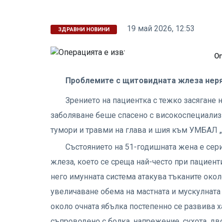
19 май 2026, 12:53
ЗДРАВНИ НОВИНИ
Оп
Проблемите с щитовидната жлеза неря
Зрението на пациентка с тежко засягане
заболяване беше спасено с високоспециализи
тумори и травми на глава и шия към УМБАЛ 
Състоянието на 51-годишната жена е сер
жлеза, което се среща най-често при пациент
него имунната система атакува тъканите окол
увеличаване обема на мастната и мускулната
около очната ябълка постепенно се развива х
съпроводено с болка, напрежение, сухота, д