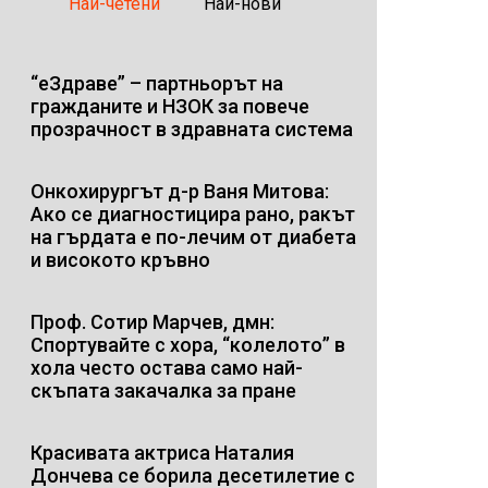
Най-четени
Най-нови
“еЗдраве” – партньорът на
гражданите и НЗОК за повече
прозрачност в здравната система
Онкохирургът д-р Ваня Митова:
Ако се диагностицира рано, ракът
на гърдата е по-лечим от диабета
и високото кръвно
Проф. Сотир Марчев, дмн:
Спортувайте с хора, “колелото” в
хола често остава само най-
скъпата закачалка за пране
Красивата актриса Наталия
Дончева се борила десетилетие с