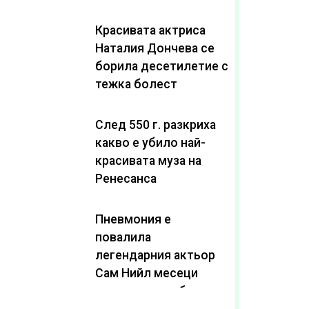
Красивата актриса
Наталия Дончева се
борила десетилетие с
тежка болест
След 550 г. разкриха
какво е убило най-
красивата муза на
Ренесанса
Пневмония е
повалила
легендарния актьор
Сам Нийл месеци
след като пребори