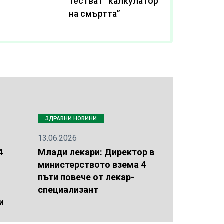
тестват “калкулатор
на смъртта”
ЗДРАВНИ НОВИНИ
13.06.2026
4
Млади лекари: Директор в
министерството взема 4
пъти повече от лекар-
специализант
и