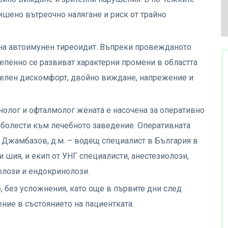
шено вътреочно налягане и риск от трайно
 на автоимунен тиреоидит. Въпреки провежданото
тепенно се развиват характерни промени в областта
ителен дискомфорт, двойно виждане, напрежение и
олог и офталмолог жената е насочена за оперативно
 болести към лечебното заведение. Оперативната
 Джамбазов, д.м. – водещ специалист в България в
и шия, и екип от УНГ специалисти, анестезиолози,
олози и ендокринолози.
, без усложнения, като още в първите дни след
ние в състоянието на пациентката.