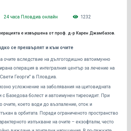
24 часа Пловдив онлайн
1232
ерацията е извършена от проф. д-р Карен Джамбазов.
дко се прехвърлят и към очите
 на очите вследствие на дългогодишно автоимунно
рана операция в интегралния център за лечение на
„Свети Георги" в Пловдив.
иозно усложнение на заболявания на щитовидната
и с Базедова болест и автоимунен тиреоидит. При
о очите, което води до възпаление, оток и
 тъкан в орбитата. Поради ограниченото пространство
арактерното изпъкване на очите – екзофталм, често
войно виждане и зрителни нарушения. В по-тежките