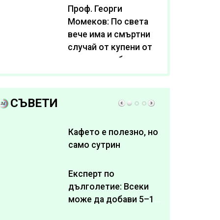
Проф. Георги
Момеков: По света
вече има и смъртни
случай от купени от
интернет субстанции
за отслабване
СЪВЕТИ
Кафето е полезно, но
само сутрин
Експерт по
дълголетие: Всеки
може да добави 5–10
здрави години към