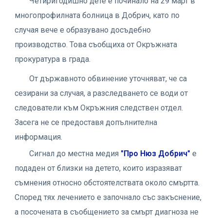
Четиригодишно дете е починало на 29 март в
многопрофилната болница в Добрич, като по
случая вече е образувано досъдебно
производство. Това съобщиха от Окръжната
прокуратура в града.
От държавното обвинение уточняват, че са
сезирани за случая, а разследването се води от
следователи към Окръжния следствен отдел.
Засега не се предоставя допълнителна
информация.
Сигнал до местна медия
"Про Нюз Добрич"
е
подаден от близки на детето, които изразяват
съмнения относно обстоятелствата около смъртта.
Според тях лечението е започнало със закъснение,
а посочената в съобщението за смърт диагноза не