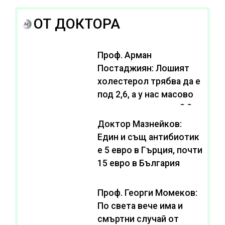
ОТ ДОКТОРА
Проф. Арман
Постаджиян: Лошият
холестерол трябва да е
под 2,6, а у нас масово
се живее с нива от 3,2
Доктор Мазнейков:
Един и същ антибиотик
e 5 евро в Гърция, почти
15 евро в България
Проф. Георги Момеков:
По света вече има и
смъртни случай от