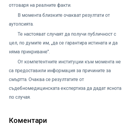
отговаря на реалните факти.
В момента близките очакват резултати от
аутопсията.
Те настояват случаят да получи публичност с
цел, по думите им, „да се гарантира истината и да
няма прикриване".
От компетентните институции към момента не
са предоставили информация за причините за
смъртта. Очаква се резултатите от
съдебномедицинската експертиза да дадат яснота
по случая.
Коментари