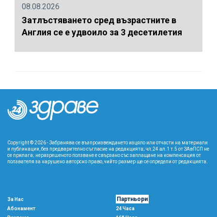
08.08.2026
Затлъстяването сред възрастните в
Англия се е удвоило за 3 десетилетия
Copyright © 2026 - Забранява се възпроизвеждането изцяло или отчасти на материали
и публикации, без предварително съгласие на редакцията; чл.24 ал.1 т.5 от ЗАвПСП не
се прилага; неразрешеното ползване е свързано със заплащане на компенсация от
ползвателя за нарушено авторско право, чийто размер ще се определи от редакцията.
Партньори
За Нас
Абонамент
24 Часа