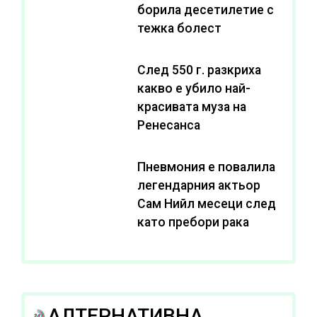
борила десетилетие с
тежка болест
След 550 г. разкриха
какво е убило най-
красивата муза на
Ренесанса
Пневмония е повалила
легендарния актьор
Сам Нийл месеци след
като пребори рака
АЛТЕРНАТИВНА