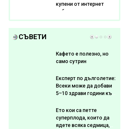
купени от интернет
субстанции за
отслабване
СЪВЕТИ
Кафето е полезно, но
само сутрин
Експерт по дълголетие:
Всеки може да добави
5–10 здрави години към
живота си
Ето кои са петте
суперплода, които да
ядете всяка седмица,