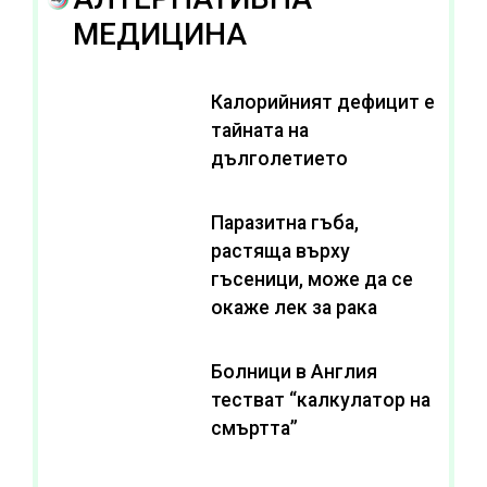
МЕДИЦИНА
Калорийният дефицит е
тайната на
дълголетието
Паразитна гъба,
растяща върху
гъсеници, може да се
окаже лек за рака
Болници в Англия
тестват “калкулатор на
смъртта”