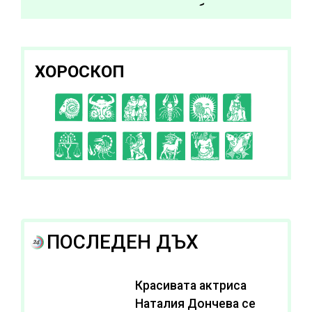
за да подобрите
здравето си
ХОРОСКОП
C
D
E
F
G
H
I
J
K
L
A
B
ПОСЛЕДЕН ДЪХ
Красивата актриса
Наталия Дончева се