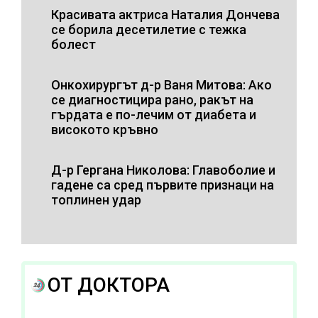
Красивата актриса Наталия Дончева
се борила десетилетие с тежка
болест
Онкохирургът д-р Ваня Митова: Ако
се диагностицира рано, ракът на
гърдата е по-лечим от диабета и
високото кръвно
Д-р Гергана Николова: Главоболие и
гадене са сред първите признаци на
топлинен удар
ОТ ДОКТОРА