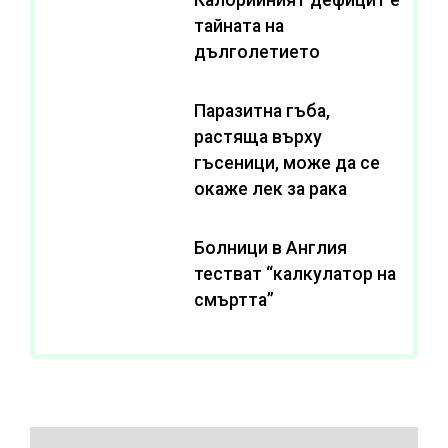
тайната на
дълголетието
Паразитна гъба,
растяща върху
гъсеници, може да се
окаже лек за рака
Болници в Англия
тестват “калкулатор на
смъртта”