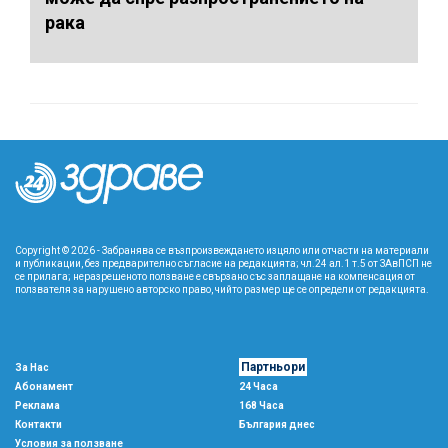
рака
Copyright © 2026 - Забранява се възпроизвеждането изцяло или отчасти на материали
и публикации, без предварително съгласие на редакцията; чл.24 ал.1 т.5 от ЗАвПСП не
се прилага; неразрешеното ползване е свързано със заплащане на компенсация от
ползвателя за нарушено авторско право, чийто размер ще се определи от редакцията.
Партньори
За Нас
Абонамент
24 Часа
Реклама
168 Часа
Контакти
България днес
Условия за ползване