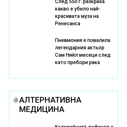
След 550 г. разкриха
какво е убило най-
красивата муза на
Ренесанса
Пневмония е повалила
легендарния актьор
Сам Нийл месеци след
като пребори рака
АЛТЕРНАТИВНА
МЕДИЦИНА
Калорийният дефицит е