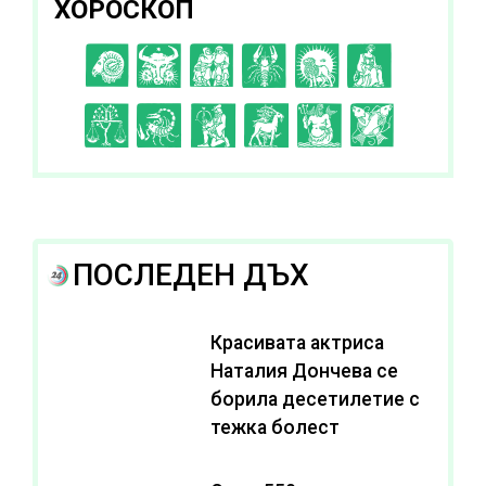
ХОРОСКОП
C
D
E
F
G
H
I
J
K
L
A
B
ПОСЛЕДЕН ДЪХ
Красивата актриса
Наталия Дончева се
борила десетилетие с
тежка болест