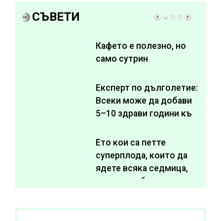
СЪВЕТИ
Кафето е полезно, но
само сутрин
Експерт по дълголетие:
Всеки може да добави
5–10 здрави години към
живота си
Ето кои са петте
суперплода, които да
ядете всяка седмица,
за да подобрите
здравето си