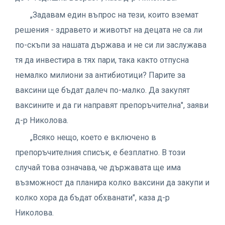
„Задавам един въпрос на тези, които вземат
решения - здравето и животът на децата не са ли
по-скъпи за нашата държава и не си ли заслужава
тя да инвестира в тях пари, така както отпусна
немалко милиони за антибиотици? Парите за
ваксини ще бъдат далеч по-малко. Да закупят
ваксините и да ги направят препоръчителна", заяви
д-р Николова.
„Всяко нещо, което е включено в
препоръчителния списък, е безплатно. В този
случай това означава, че държавата ще има
възможност да планира колко ваксини да закупи и
колко хора да бъдат обхванати", каза д-р
Николова.