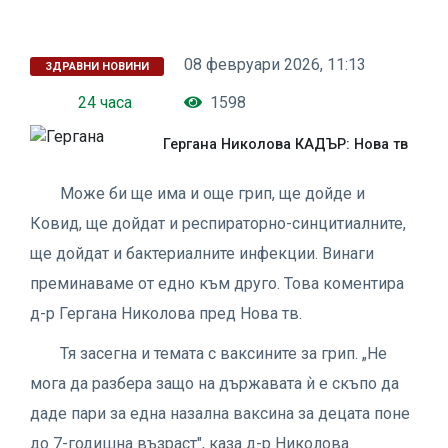
08 февруари 2026, 11:13
ЗДРАВНИ НОВИНИ
24 часа
1598
Гергана Николова КАДЪР: Нова тв
Може би ще има и още грип, ще дойде и
Ковид, ще дойдат и респираторно-синцитиалните,
ще дойдат и бактериалните инфекции. Винаги
преминаваме от едно към друго. Това коментира
д-р Гергана Николова пред Нова тв.
Тя засегна и темата с ваксините за грип. „Не
мога да разбера защо на държавата ѝ е скъпо да
даде пари за една назална ваксина за децата поне
до 7-годишна възраст", каза д-р Николова.