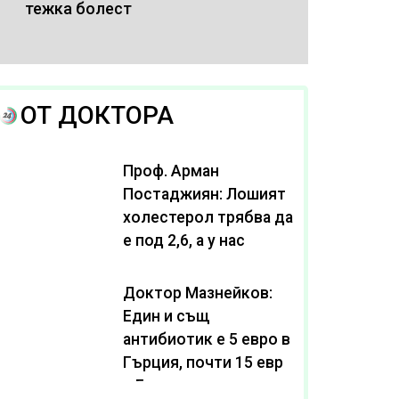
тежка болест
ОТ ДОКТОРА
Проф. Арман
Постаджиян: Лошият
холестерол трябва да
е под 2,6, а у нас
масово се живее с
нива от 3,2
Доктор Мазнейков:
Един и същ
антибиотик e 5 евро в
Гърция, почти 15 евро
в България