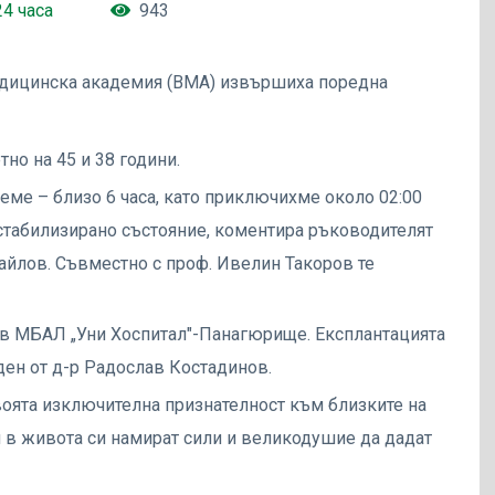
24 часа
943
медицинска академия (ВМА) извършиха поредна
но на 45 и 38 години.
еме – близо 6 часа, като приключихме около 02:00
 стабилизирано състояние, коментира ръководителят
айлов. Съвместно с проф. Ивелин Такоров те
я в МБАЛ „Уни Хоспитал"-Панагюрище. Експлантацията
ден от д-р Радослав Костадинов.
оята изключителна признателност към близките на
и в живота си намират сили и великодушие да дадат