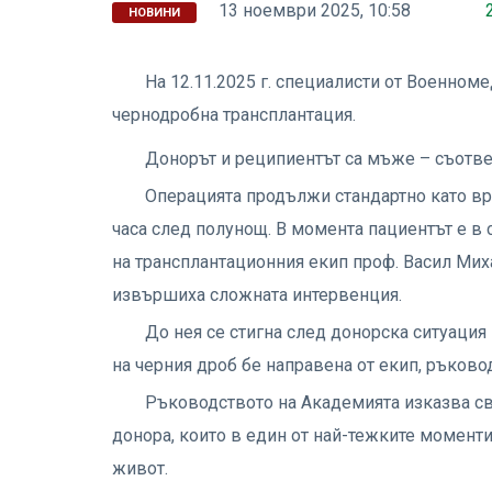
13 ноември 2025, 10:58
НОВИНИ
На 12.11.2025 г. специалисти от Военно
чернодробна трансплантация.
Донорът и реципиентът са мъже – съответ
Операцията продължи стандартно като вр
часа след полунощ. В момента пациентът е в
на трансплантационния екип проф. Васил Мих
извършиха сложната интервенция.
До нея се стигна след донорска ситуаци
на черния дроб бе направена от екип, ръково
Ръководството на Академията изказва св
донора, които в един от най-тежките момент
живот.