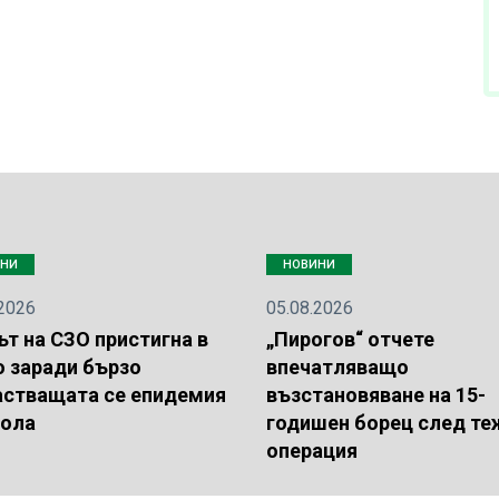
ИНИ
НОВИНИ
.2026
05.08.2026
т на СЗО пристигна в
„Пирогов“ отчете
о заради бързо
впечатляващо
астващата се епидемия
възстановяване на 15-
бола
годишен борец след те
операция