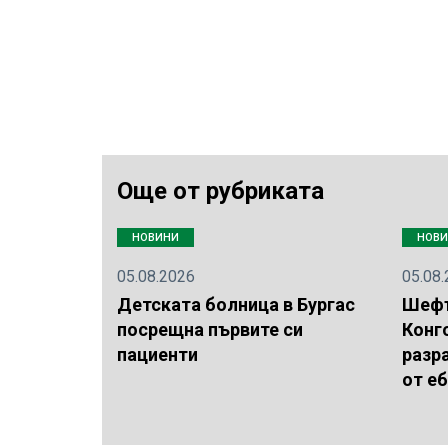
Още от рубриката
НОВИНИ
НОВ
05.08.2026
05.08
Детската болница в Бургас
Шефъ
посрещна първите си
Конг
пациенти
разр
от е