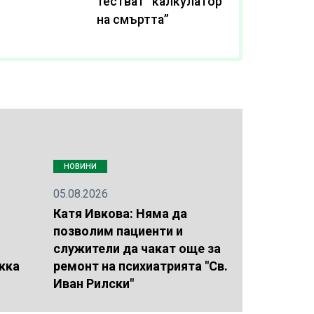
тестват “калкулатор
на смъртта”
НОВИНИ
05.08.2026
Катя Ивкова: Няма да
позволим пациенти и
служители да чакат още за
жка
ремонт на психиатрията "Св.
Иван Рилски"