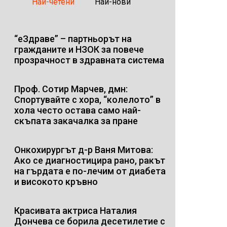
Най-четени
Най-нови
“еЗдраве” – партньорът на
гражданите и НЗОК за повече
прозрачност в здравната система
Проф. Сотир Марчев, дмн:
Спортувайте с хора, “колелото” в
хола често остава само най-
скъпата закачалка за пране
Онкохирургът д-р Ваня Митова:
Ако се диагностицира рано, ракът
на гърдата е по-лечим от диабета
и високото кръвно
Красивата актриса Наталия
Дончева се борила десетилетие с