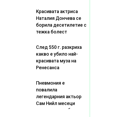
Красивата актриса
Наталия Дончева се
борила десетилетие с
тежка болест
След 550 г. разкриха
какво е убило най-
красивата муза на
Ренесанса
Пневмония е
повалила
легендарния актьор
Сам Нийл месеци
след като пребори