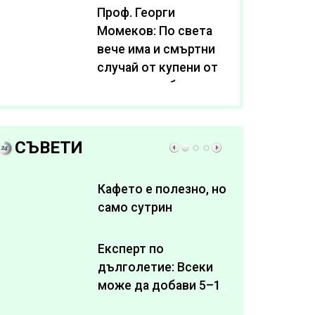
Проф. Георги
Момеков: По света
вече има и смъртни
случай от купени от
интернет субстанции
за отслабване
СЪВЕТИ
Кафето е полезно, но
само сутрин
Експерт по
дълголетие: Всеки
може да добави 5–10
здрави години към