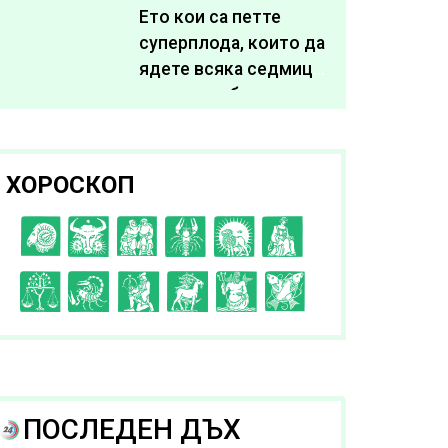
живота си
Ето кои са петте
суперплода, които да
ядете всяка седмица,
за да подобрите
здравето си
ХОРОСКОП
C
D
E
F
G
H
I
J
K
L
A
B
ПОСЛЕДЕН ДЪХ