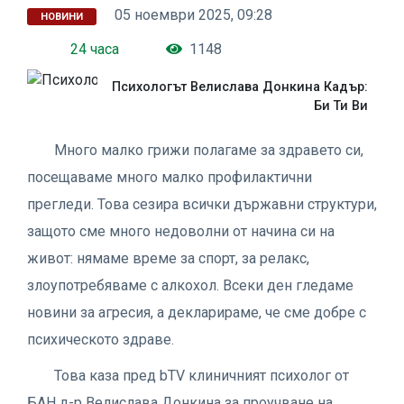
05 ноември 2025, 09:28
НОВИНИ
24 часа
1148
Психологът Велислава Донкина Кадър:
Би Ти Ви
Много малко грижи полагаме за здравето си,
посещаваме много малко профилактични
прегледи. Това сезира всички държавни структури,
защото сме много недоволни от начина си на
живот: нямаме време за спорт, за релакс,
злоупотребяваме с алкохол. Всеки ден гледаме
новини за агресия, а декларираме, че сме добре с
психическото здраве.
Това каза пред bTV клиничният психолог от
БАН д-р Велислава Донкина за проучване на