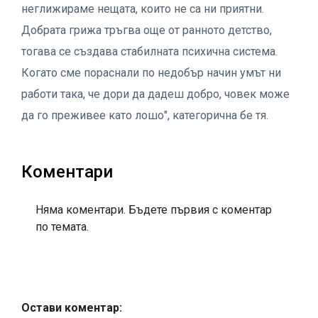
неглижираме нещата, които не са ни приятни.
Добрата грижа тръгва още от ранното детство,
тогава се създава стабилната психична система.
Когато сме пораснали по недобър начин умът ни
работи така, че дори да дадеш добро, човек може
да го преживее като лошо", категорична бе тя.
Коментари
Няма коментари. Бъдете първия с коментар
по темата.
Остави коментар: