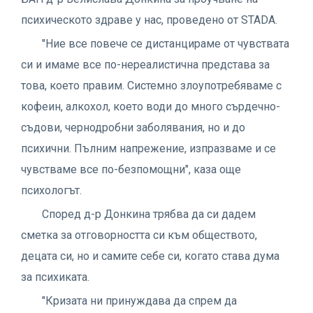
психическото здраве у нас, проведено от STADA.
"Ние все повече се дистанцираме от чувствата
си и имаме все по-нереалистична представа за
това, което правим. Системно злоупотребяваме с
кофеин, алкохол, което води до много сърдечно-
съдови, чернодробни заболявания, но и до
психични. Пълним напрежение, изпразваме и се
чувстваме все по-безпомощни", каза още
психологът.
Според д-р Донкина трябва да си дадем
сметка за отговорността си към обществото,
децата си, но и самите себе си, когато става дума
за психиката.
"Кризата ни принуждава да спрем да