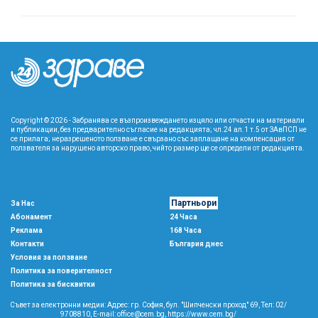
Copyright © 2026 - Забранява се възпроизвеждането изцяло или отчасти на материали
и публикации, без предварително съгласие на редакцията; чл.24 ал.1 т.5 от ЗАвПСП не
се прилага; неразрешеното ползване е свързано със заплащане на компенсация от
ползвателя за нарушено авторско право, чийто размер ще се определи от редакцията.
Партньори
За Нас
Абонамент
24 Часа
Реклама
168 Часа
Контакти
България днес
Условия за ползване
Политика за поверителност
Политика за бисквитки
Съвет за електронни медии: Адрес: гр. София, бул. "Шипченски проход" 69, Тел: 02/
9708810,
E-mail:
office@cem.bg
,
https://www.cem.bg/