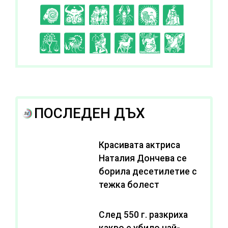
C
D
E
F
G
H
I
J
K
L
A
B
ПОСЛЕДЕН ДЪХ
Красивата актриса
Наталия Дончева се
борила десетилетие с
тежка болест
След 550 г. разкриха
какво е убило най-