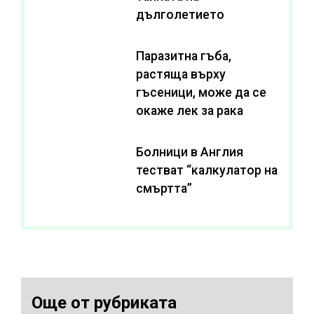
дълголетието
Паразитна гъба,
растяща върху
гъсеници, може да се
окаже лек за рака
Болници в Англия
тестват “калкулатор на
смъртта”
Още от рубриката