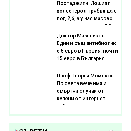
Постаджиян: Лошият
холестерол трябва да е
под 2,6, а у нас масово
се живее с нива от 3,2
Доктор Мазнейков:
Един и същ антибиотик
e 5 евро в Гърция, почти
15 евро в България
Проф. Георги Момеков:
По света вече има и
смъртни случай от
купени от интернет
субстанции за
отслабване