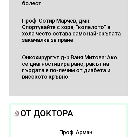
болест
Проф. Сотир Марчев, дмн:
Спортувайте с хора, “колелото” в
хола често остава само най-скъпата
закачалка за пране
Онкохирургът д-р Ваня Митова: Ако
се диагностицира рано, ракът на
гърдата е по-лечим от диабета и
високото кръвно
ОТ ДОКТОРА
Проф. Арман