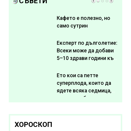
СЪВЕТИ
Кафето е полезно, но
само сутрин
Експерт по дълголетие:
Всеки може да добави
5–10 здрави години към
живота си
Ето кои са петте
суперплода, които да
ядете всяка седмица,
за да подобрите
здравето си
ХОРОСКОП