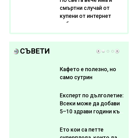
смъртни случай от
купени от интернет
субстанции за
отслабване
СЪВЕТИ
Кафето е полезно, но
само сутрин
Експерт по дълголетие:
Всеки може да добави
5–10 здрави години към
живота си
Ето кои са петте
суперплода, които да