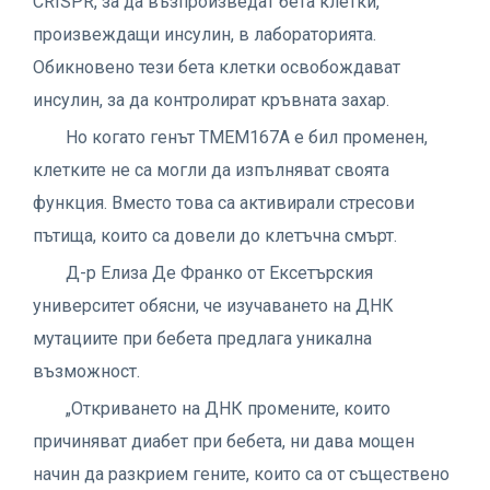
CRISPR, за да възпроизведат бета клетки,
произвеждащи инсулин, в лабораторията.
Обикновено тези бета клетки освобождават
инсулин, за да контролират кръвната захар.
Но когато генът TMEM167A е бил променен,
клетките не са могли да изпълняват своята
функция. Вместо това са активирали стресови
пътища, които са довели до клетъчна смърт.
Д-р Елиза Де Франко от Ексетърския
университет обясни, че изучаването на ДНК
мутациите при бебета предлага уникална
възможност.
„Откриването на ДНК промените, които
причиняват диабет при бебета, ни дава мощен
начин да разкрием гените, които са от съществено