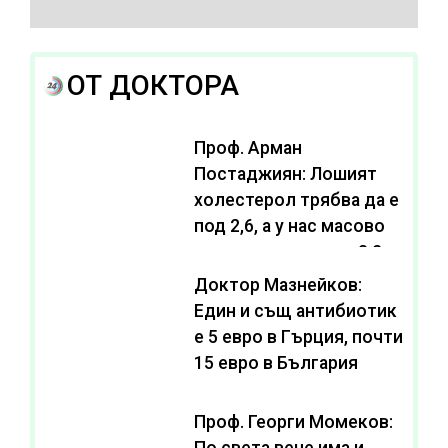
ОТ ДОКТОРА
Проф. Арман
Постаджиян: Лошият
холестерол трябва да е
под 2,6, а у нас масово
се живее с нива от 3,2
Доктор Мазнейков:
Един и същ антибиотик
e 5 евро в Гърция, почти
15 евро в България
Проф. Георги Момеков:
По света вече има и