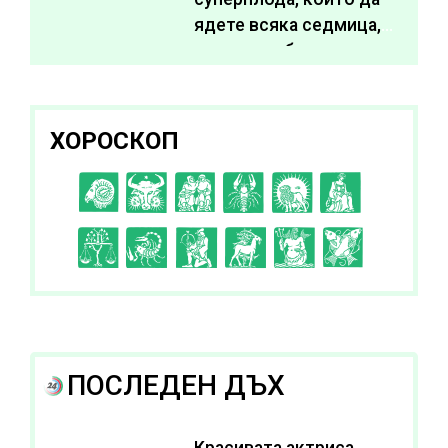
ядете всяка седмица,
за да подобрите
здравето си
ХОРОСКОП
C
D
E
F
G
H
I
J
K
L
A
B
ПОСЛЕДЕН ДЪХ
Красивата актриса