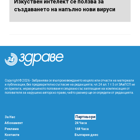
Изкуствен интелект се ползва за
създаването на напълно нови вируси
Copyright © 2026 - Забранява се възпроизвеждането изцяло или отчасти на материали
и публикации, без предварително съгласие на редакцията; чл.24 ал.1 т.5 от ЗАвПСП не
се прилага; неразрешеното ползване е свързано със заплащане на компенсация от
ползвателя за нарушено авторско право, чийто размер ще се определи от редакцията.
Партньори
За Нас
Абонамент
24 Часа
Реклама
168 Часа
Контакти
България днес