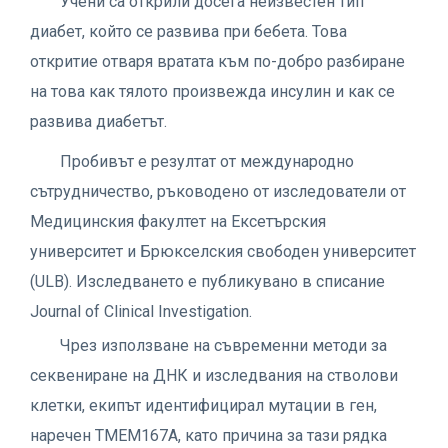
Учени са открили досега неизвестен тип
диабет, който се развива при бебета. Това
откритие отваря вратата към по-добро разбиране
на това как тялото произвежда инсулин и как се
развива диабетът.
Пробивът е резултат от международно
сътрудничество, ръководено от изследователи от
Медицинския факултет на Ексетърския
университет и Брюкселския свободен университет
(ULB). Изследването е публикувано в списание
Journal of Clinical Investigation.
Чрез използване на съвременни методи за
секвениране на ДНК и изследвания на стволови
клетки, екипът идентифицирал мутации в ген,
наречен TMEM167A, като причина за тази рядка