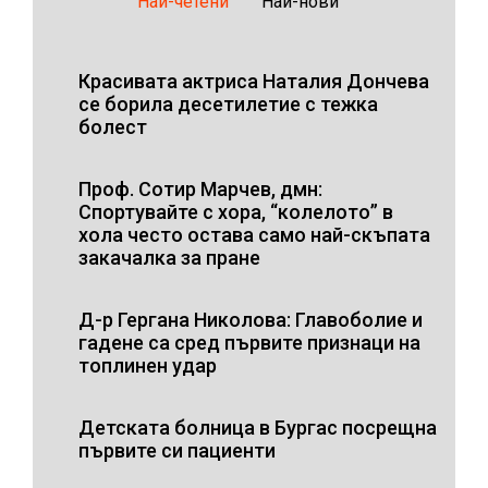
Най-четени
Най-нови
Красивата актриса Наталия Дончева
се борила десетилетие с тежка
болест
Проф. Сотир Марчев, дмн:
Спортувайте с хора, “колелото” в
хола често остава само най-скъпата
закачалка за пране
Д-р Гергана Николова: Главоболие и
гадене са сред първите признаци на
топлинен удар
Детската болница в Бургас посрещна
първите си пациенти