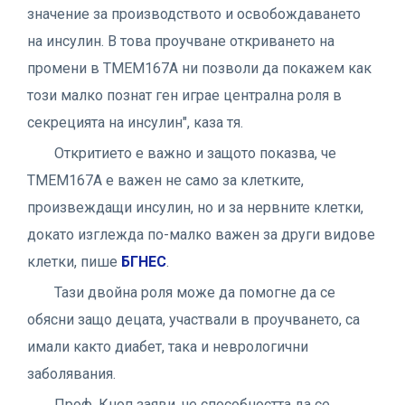
значение за производството и освобождаването
на инсулин. В това проучване откриването на
промени в TMEM167A ни позволи да покажем как
този малко познат ген играе централна роля в
секрецията на инсулин", каза тя.
Откритието е важно и защото показва, че
TMEM167A е важен не само за клетките,
произвеждащи инсулин, но и за нервните клетки,
докато изглежда по-малко важен за други видове
клетки, пише
БГНЕС
.
Тази двойна роля може да помогне да се
обясни защо децата, участвали в проучването, са
имали както диабет, така и неврологични
заболявания.
Проф. Кноп заяви, че способността да се