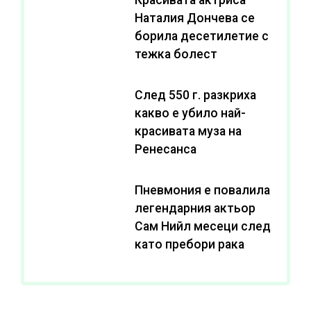
Наталия Дончева се
борила десетилетие с
тежка болест
След 550 г. разкриха
какво е убило най-
красивата муза на
Ренесанса
Пневмония е повалила
легендарния актьор
Сам Нийл месеци след
като пребори рака