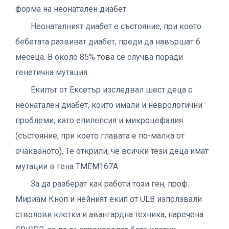
форма на неонатален диабет.
Неонаталният диабет е състояние, при което
бебетата развиват диабет, преди да навършат 6
месеца. В около 85% това се случва поради
генетична мутация.
Екипът от Ексетър изследвал шест деца с
неонатален диабет, които имали и неврологични
проблеми, като епилепсия и микроцефалия
(състояние, при което главата е по-малка от
очакваното). Те открили, че всички тези деца имат
мутации в гена TMEM167A.
За да разберат как работи този ген, проф.
Мириам Кноп и нейният екип от ULB използвали
стволови клетки и авангардна техника, наречена