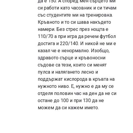
да е 150. А според мен сърцето ми
си работи като часовник и си тичам
със студентите ми на тренировка.
Кръвното и то си шава накъдето
намери. Без стрес през нощта е
110/70 а при игра да речем футбол
достига и 220/140. И никой не ми е
казал че е ненормално. Изобщо,
здравото сърце и кръвоносни
съдове са тези, които си менят
пулса и налягането лесно и
поддържат кислорода в кръвта на
нужното ниво. Е, нужно е да му се
отделя половин час на ден да не си
остане до 100 и при 130 да не
можем да си кажем името.