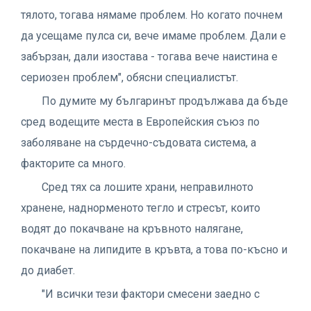
тялото, тогава нямаме проблем. Но когато почнем
да усещаме пулса си, вече имаме проблем. Дали е
забързан, дали изостава - тогава вече наистина е
сериозен проблем", обясни специалистът.
По думите му българинът продължава да бъде
сред водещите места в Европейския съюз по
заболяване на сърдечно-съдовата система, а
факторите са много.
Сред тях са лошите храни, неправилното
хранене, наднорменото тегло и стресът, които
водят до покачване на кръвното налягане,
покачване на липидите в кръвта, а това по-късно и
до диабет.
"И всички тези фактори смесени заедно с