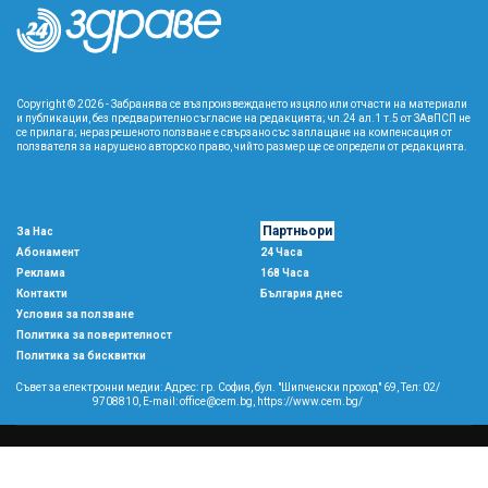
Copyright © 2026 - Забранява се възпроизвеждането изцяло или отчасти на материали
и публикации, без предварително съгласие на редакцията; чл.24 ал.1 т.5 от ЗАвПСП не
се прилага; неразрешеното ползване е свързано със заплащане на компенсация от
ползвателя за нарушено авторско право, чийто размер ще се определи от редакцията.
Партньори
За Нас
Абонамент
24 Часа
Реклама
168 Часа
Контакти
България днес
Условия за ползване
Политика за поверителност
Политика за бисквитки
Съвет за електронни медии: Адрес: гр. София, бул. "Шипченски проход" 69, Тел: 02/
9708810,
E-mail:
office@cem.bg
,
https://www.cem.bg/
Copyright © 2026 All rights reserved
森
This template is made with
by
Colorlib