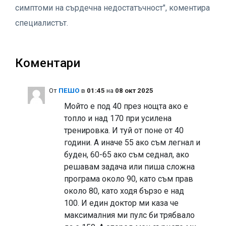
симптоми на сърдечна недостатъчност", коментира
специалистът.
Коментари
Oт
ПЕШО
в
01:45
на
08 окт 2025
Мойто е под 40 през нощта ако е
топло и над 170 при усилена
тренировка. И туй от поне от 40
години. А иначе 55 ако съм легнал и
буден, 60-65 ако съм седнал, ако
решавам задача или пиша сложна
програма около 90, като съм прав
около 80, като ходя бързо е над
100. И един доктор ми каза че
максималния ми пулс би трябвало