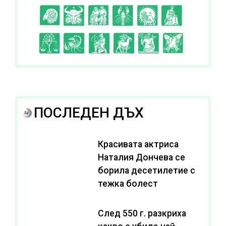
C
D
E
F
G
H
I
J
K
L
A
B
ПОСЛЕДЕН ДЪХ
Красивата актриса
Наталия Дончева се
борила десетилетие с
тежка болест
След 550 г. разкриха