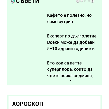
СЪВЕТИ
Кафето е полезно, но
само сутрин
Експерт по дълголетие:
Всеки може да добави
5–10 здрави години към
живота си
Ето кои са петте
суперплода, които да
ядете всяка седмица,
за да подобрите
здравето си
ХОРОСКОП