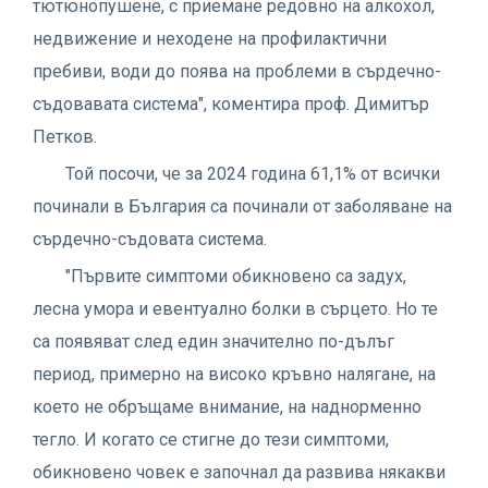
тютюнопушене, с приемане редовно на алкохол,
недвижение и неходене на профилактични
пребиви, води до поява на проблеми в сърдечно-
съдовавата система", коментира проф. Димитър
Петков.
Той посочи, че за 2024 година 61,1% от всички
починали в България са починали от заболяване на
сърдечно-съдовата система.
"Първите симптоми обикновено са задух,
лесна умора и евентуално болки в сърцето. Но те
са появяват след един значително по-дълъг
период, примерно на високо кръвно налягане, на
което не обръщаме внимание, на наднорменно
тегло. И когато се стигне до тези симптоми,
обикновено човек е започнал да развива някакви