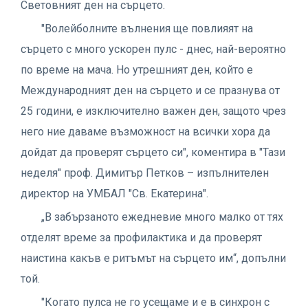
Световният ден на сърцето.
"Волейболните вълнения ще повлияят на
сърцето с много ускорен пулс - днес, най-вероятно
по време на мача. Но утрешният ден, който е
Международният ден на сърцето и се празнува от
25 години, е изключително важен ден, защото чрез
него ние даваме възможност на всички хора да
дойдат да проверят сърцето си", коментира в "Тази
неделя" проф. Димитър Петков – изпълнителен
директор на УМБАЛ "Св. Екатерина".
„В забързаното ежедневие много малко от тях
отделят време за профилактика и да проверят
наистина какъв е ритъмът на сърцето им“, допълни
той.
"Когато пулса не го усещаме и е в синхрон с