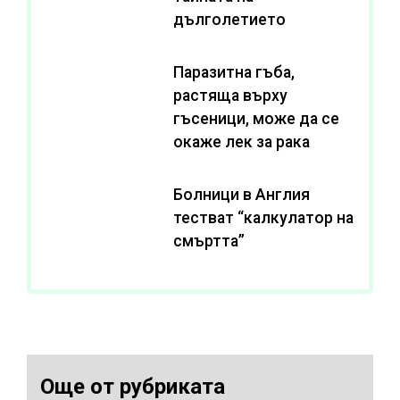
дълголетието
Паразитна гъба,
растяща върху
гъсеници, може да се
окаже лек за рака
Болници в Англия
тестват “калкулатор на
смъртта”
Още от рубриката