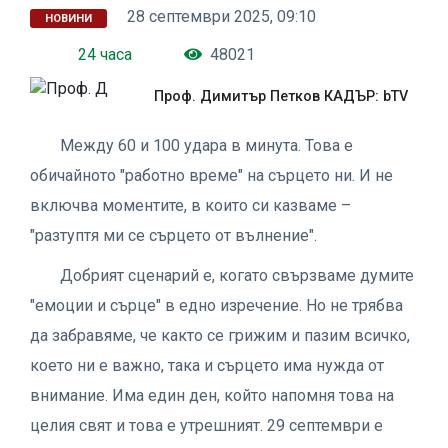
28 септември 2025, 09:10
НОВИНИ
24 часа
48021
Проф. Димитър Петков КАДЪР: bTV
Между 60 и 100 удара в минута. Това е
обичайното "работно време" на сърцето ни. И не
включва моментите, в които си казваме –
"разтуптя ми се сърцето от вълнение".
Добрият сценарий е, когато свързваме думите
"емоции и сърце" в едно изречение. Но не трябва
да забравяме, че както се грижим и пазим всичко,
което ни е важно, така и сърцето има нужда от
внимание. Има един ден, който напомня това на
целия свят и това е утрешният. 29 септември е