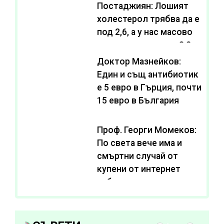
Постаджиян: Лошият
холестерол трябва да е
под 2,6, а у нас масово
се живее с нива от 3,2
Доктор Мазнейков:
Един и същ антибиотик
e 5 евро в Гърция, почти
15 евро в България
Проф. Георги Момеков:
По света вече има и
смъртни случай от
купени от интернет
субстанции за
отслабване