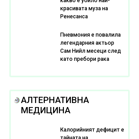
какво е убило най-
красивата муза на
Ренесанса
Пневмония е повалила
легендарния актьор
Сам Нийл месеци след
като пребори рака
АЛТЕРНАТИВНА
МЕДИЦИНА
Калорийният дефицит е
тайната на