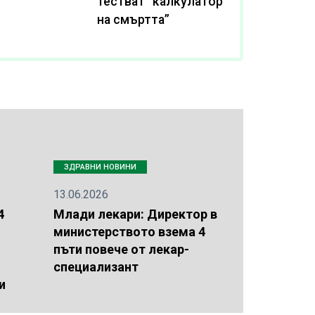
тестват “калкулатор
на смъртта”
ЗДРАВНИ НОВИНИ
13.06.2026
4
Млади лекари: Директор в
министерството взема 4
пъти повече от лекар-
специализант
и