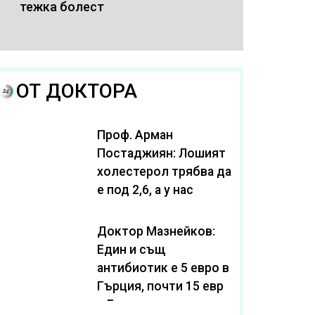
тежка болест
ОТ ДОКТОРА
Проф. Арман
Постаджиян: Лошият
холестерол трябва да
е под 2,6, а у нас
масово се живее с
нива от 3,2
Доктор Мазнейков:
Един и същ
антибиотик e 5 евро в
Гърция, почти 15 евро
в България