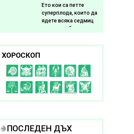
живота си
Ето кои са петте
суперплода, които да
ядете всяка седмица,
за да подобрите
здравето си
ХОРОСКОП
C
D
E
F
G
H
I
J
K
L
A
B
ПОСЛЕДЕН ДЪХ