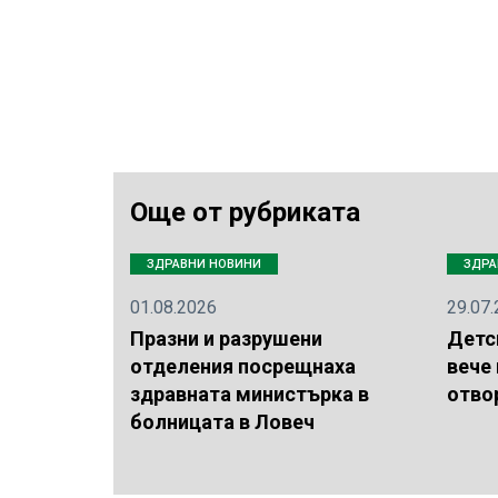
Още от рубриката
ЗДРАВНИ НОВИНИ
ЗДРА
01.08.2026
29.07
Празни и разрушени
Детс
отделения посрещнаха
вече
здравната министърка в
отво
болницата в Ловеч