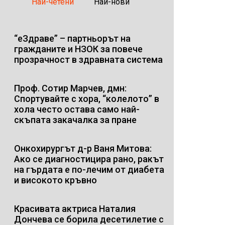
Най-четени
Най-нови
“еЗдраве” – партньорът на
гражданите и НЗОК за повече
прозрачност в здравната система
Проф. Сотир Марчев, дмн:
Спортувайте с хора, “колелото” в
хола често остава само най-
скъпата закачалка за пране
Онкохирургът д-р Ваня Митова:
Ако се диагностицира рано, ракът
на гърдата е по-лечим от диабета
и високото кръвно
Красивата актриса Наталия
Дончева се борила десетилетие с