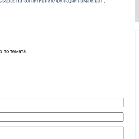
 възрастта когнитивните функции намаляват",
 по темата.