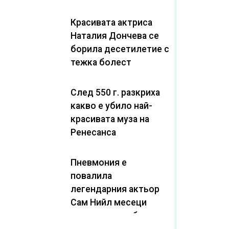
Красивата актриса
Наталия Дончева се
борила десетилетие с
тежка болест
След 550 г. разкриха
какво е убило най-
красивата муза на
Ренесанса
Пневмония е
повалила
легендарния актьор
Сам Нийл месеци
след като пребори