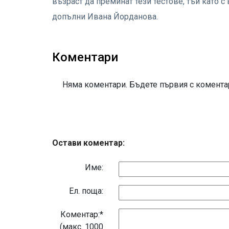
възраст да преминат тези тестове, тъй като с
допълни Ивана Йорданова.
Коментари
Няма коментари. Бъдете първия с коментар
Остави коментар:
Име:
Eл. поща:
Коментар:*
(макс. 1000