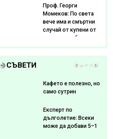
Проф. Георги
Момеков: По света
вече има и смъртни
случай от купени от
интернет субстанции
за отслабване
СЪВЕТИ
Кафето е полезно, но
само сутрин
Експерт по
дълголетие: Всеки
може да добави 5–10
здрави години към