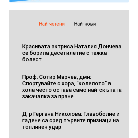
Най-четени
Най-нови
Красивата актриса Наталия Дончева
се борила десетилетие с тежка
болест
Проф. Сотир Марчев, дмн:
Спортувайте с хора, “колелото” в
хола често остава само най-скъпата
закачалка за пране
Д-р Гергана Николова: Главоболие и
гадене са сред първите признаци на
топлинен удар