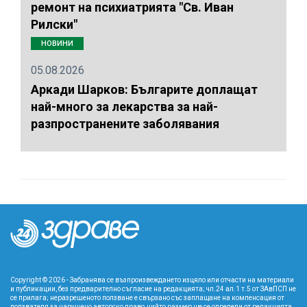
ремонт на психиатрията "Св. Иван
Рилски"
НОВИНИ
05.08.2026
Аркади Шарков: Българите доплащат
най-много за лекарства за най-
разпространените заболявания
Copyright © 2026 - Забранява се възпроизвеждането изцяло или отчасти на материали
и публикации, без предварително съгласие на редакцията; чл.24 ал.1 т.5 от ЗАвПСП не
се прилага; неразрешеното ползване е свързано със заплащане на компенсация от
ползвателя за нарушено авторско право, чийто размер ще се определи от редакцията.