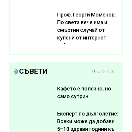
Проф. Георги Момеков:
По света вече има и
смъртни случай от
купени от интернет
субстанции за
отслабване
СЪВЕТИ
Кафето е полезно, но
само сутрин
Експерт по дълголетие:
Всеки може да добави
5–10 здрави години към