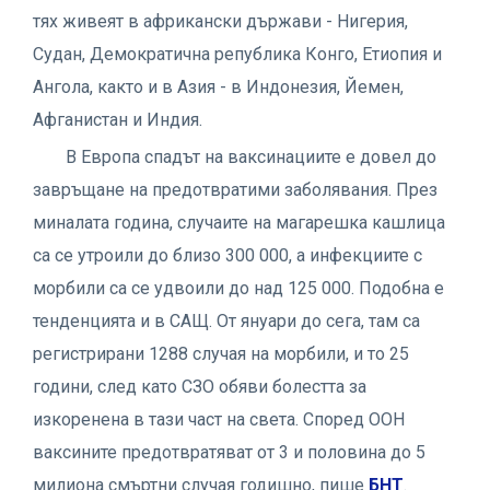
тях живеят в африкански държави - Нигерия,
Судан, Демократична република Конго, Етиопия и
Ангола, както и в Азия - в Индонезия, Йемен,
Афганистан и Индия.
В Европа спадът на ваксинациите е довел до
завръщане на предотвратими заболявания. През
миналата година, случаите на магарешка кашлица
са се утроили до близо 300 000, а инфекциите с
морбили са се удвоили до над 125 000. Подобна е
тенденцията и в САЩ. От януари до сега, там са
регистрирани 1288 случая на морбили, и то 25
години, след като СЗО обяви болестта за
изкоренена в тази част на света. Според ООН
ваксините предотвратяват от 3 и половина до 5
милиона смъртни случая годишно, пише
БНТ
.