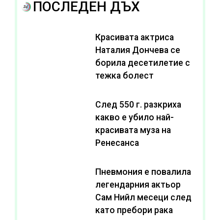
ПОСЛЕДЕН ДЪХ
Красивата актриса
Наталия Дончева се
борила десетилетие с
тежка болест
След 550 г. разкриха
какво е убило най-
красивата муза на
Ренесанса
Пневмония е повалила
легендарния актьор
Сам Нийл месеци след
като пребори рака