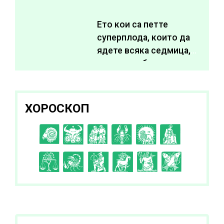
живота си
Ето кои са петте
суперплода, които да
ядете всяка седмица,
за да подобрите
здравето си
ХОРОСКОП
C
D
E
F
G
H
I
J
K
L
A
B