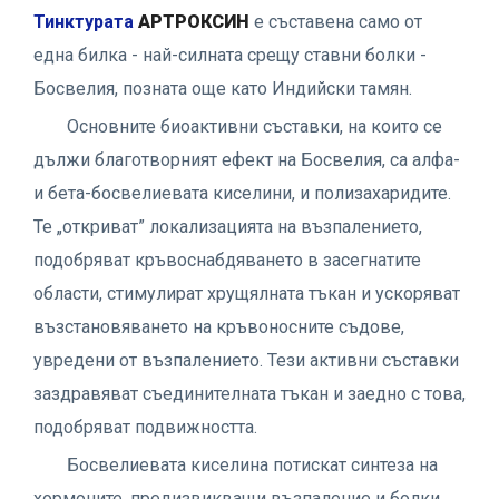
Тинктурата
АРТРОКСИН
е съставена само от
една билка - най-силната срещу ставни болки -
Босвелия, позната още като Индийски тамян.
Основните биоактивни съставки, на които се
дължи благотворният ефект на Босвелия, са алфа-
и бета-босвелиевата киселини, и полизахаридите.
Те „откриват” локализацията на възпалението,
подобряват кръвоснабдяването в засегнатите
области, стимулират хрущялната тъкан и ускоряват
възстановяването на кръвоносните съдове,
увредени от възпалението. Тези активни съставки
заздравяват съединителната тъкан и заедно с това,
подобряват подвижността.
Босвелиевата киселина потискат синтеза на
хормоните, предизвикващи възпаление и болки.