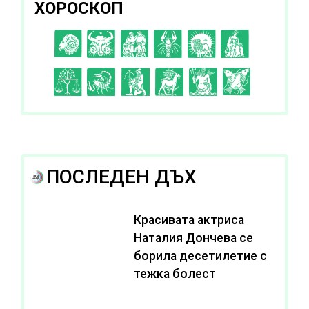
ХОРОСКОП
C
D
E
F
G
H
I
J
K
L
A
B
ПОСЛЕДЕН ДЪХ
Красивата актриса
Наталия Дончева се
борила десетилетие с
тежка болест