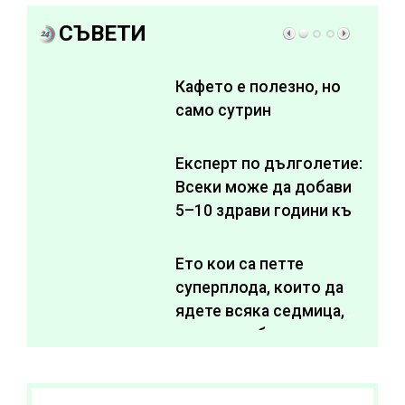
СЪВЕТИ
Кафето е полезно, но
само сутрин
Експерт по дълголетие:
Всеки може да добави
5–10 здрави години към
живота си
Ето кои са петте
суперплода, които да
ядете всяка седмица,
за да подобрите
здравето си