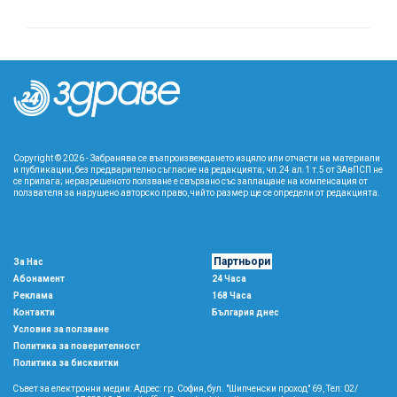
Copyright © 2026 - Забранява се възпроизвеждането изцяло или отчасти на материали
и публикации, без предварително съгласие на редакцията; чл.24 ал.1 т.5 от ЗАвПСП не
се прилага; неразрешеното ползване е свързано със заплащане на компенсация от
ползвателя за нарушено авторско право, чийто размер ще се определи от редакцията.
Партньори
За Нас
Абонамент
24 Часа
Реклама
168 Часа
Контакти
България днес
Условия за ползване
Политика за поверителност
Политика за бисквитки
Съвет за електронни медии: Адрес: гр. София, бул. "Шипченски проход" 69, Тел: 02/