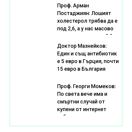
Проф. Арман
Постаджиян: Лошият
холестерол трябва да е
под 2,6, а у нас масово
се живее с нива от 3,2
Доктор Мазнейков:
Един и същ антибиотик
e 5 евро в Гърция, почти
15 евро в България
Проф. Георги Момеков:
По света вече има и
смъртни случай от
купени от интернет
субстанции за
отслабване