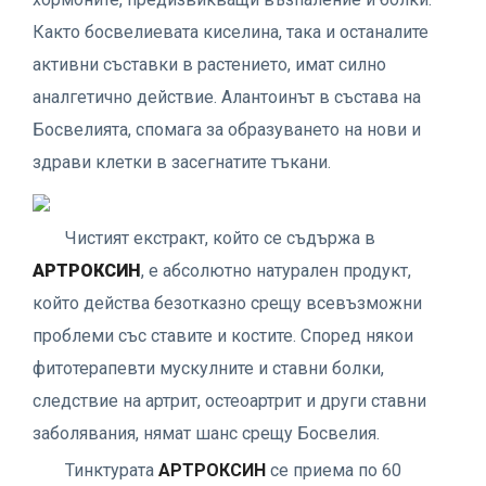
Както босвелиевата киселина, така и останалите
активни съставки в растението, имат силно
аналгетично действие. Алантоинът в състава на
Босвелията, спомага за образуването на нови и
здрави клетки в засегнатите тъкани.
Чистият екстракт, който се съдържа в
АРТРОКСИН
, е абсолютно натурален продукт,
който действа безотказно срещу всевъзможни
проблеми със ставите и костите. Според някои
фитотерапевти мускулните и ставни болки,
следствие на артрит, остеоартрит и други ставни
заболявания, нямат шанс срещу Босвелия.
Тинктурата
АРТРОКСИН
се приема по 60