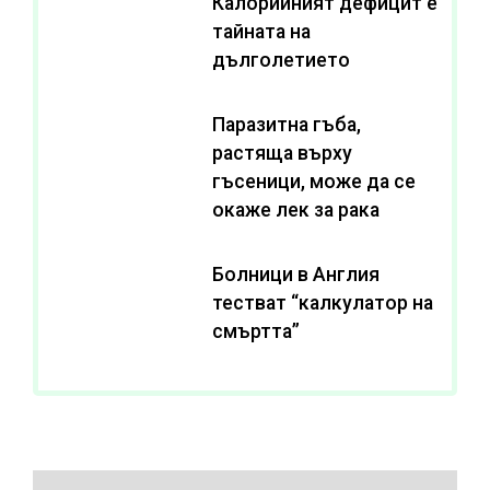
Калорийният дефицит е
тайната на
дълголетието
Паразитна гъба,
растяща върху
гъсеници, може да се
окаже лек за рака
Болници в Англия
тестват “калкулатор на
смъртта”