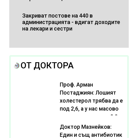
Закриват постове на 440 в
администрацията - вдигат доходите
на лекари и сестри
ОТ ДОКТОРА
Проф. Арман
Постаджиян: Лошият
холестерол трябва да е
под 2,6, а у нас масово
се живее с нива от 3,2
Доктор Мазнейков:
Един и същ антибиотик