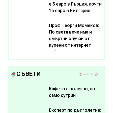
e 5 евро в Гърция, почти
15 евро в България
Проф. Георги Момеков:
По света вече има и
смъртни случай от
купени от интернет
субстанции за
отслабване
СЪВЕТИ
Кафето е полезно, но
само сутрин
Експерт по дълголетие: