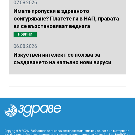
07.08.2026
Имате пропуски в здравното
осигуряване? Платете ги в НАП, правата
ви се възстановяват веднага
НОВИНИ
06.08.2026
Изкуствен интелект се ползва за
създаването на напълно нови вируси
Copyright © 2026 - Забранява се възпроизвеждането изцяло или отчасти на материали
и публикации, без предварително съгласие на редакцията; чл.24 ал.1 т.5 от ЗАвПСП не