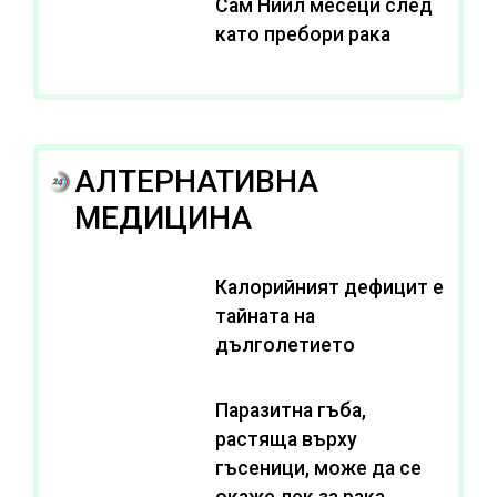
Сам Нийл месеци след
като пребори рака
АЛТЕРНАТИВНА
МЕДИЦИНА
Калорийният дефицит е
тайната на
дълголетието
Паразитна гъба,
растяща върху
гъсеници, може да се
окаже лек за рака