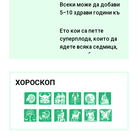
Всеки може да добави
5–10 здрави години към
живота си
Ето кои са петте
суперплода, които да
ядете всяка седмица,
за да подобрите
здравето си
ХОРОСКОП
C
D
E
F
G
H
I
J
K
L
A
B