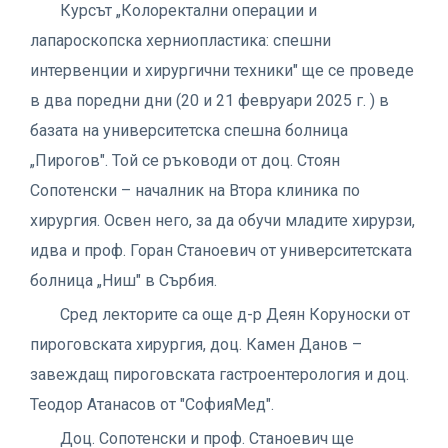
Курсът „Колоректални операции и
лапароскопска херниопластика: спешни
интервенции и хирургични техники" ще се проведе
в два поредни дни (20 и 21 февруари 2025 г. ) в
базата на университетска спешна болница
„Пирогов". Той се ръководи от доц. Стоян
Сопотенски – началник на Втора клиника по
хирургия. Освен него, за да обучи младите хирурзи,
идва и проф. Горан Станоевич от университетската
болница „Ниш" в Сърбия.
Сред лекторите са още д-р Деян Коруноски от
пироговската хирургия, доц. Камен Данов –
завеждащ пироговската гастроентерология и доц.
Теодор Атанасов от "СофияМед".
Доц. Сопотенски и проф. Станоевич ще