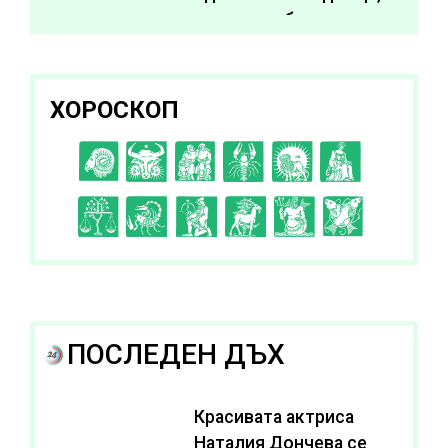
за да подобрите
здравето си
ХОРОСКОП
C
D
E
F
G
H
I
J
K
L
A
B
ПОСЛЕДЕН ДЪХ
Красивата актриса
Наталия Дончева се