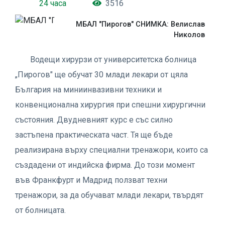
24 часа
3516
МБАЛ "Пирогов" СНИМКА: Велислав
Николов
Водещи хирурзи от университетска болница
„Пирогов" ще обучат 30 млади лекари от цяла
България на миниинвазивни техники и
конвенционална хирургия при спешни хирургични
състояния. Двудневният курс е със силно
застъпена практическата част. Тя ще бъде
реализирана върху специални тренажори, които са
създадени от индийска фирма. До този момент
във Франкфурт и Мадрид ползват техни
тренажори, за да обучават млади лекари, твърдят
от болницата.