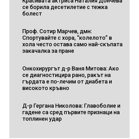
Красивата актриса Наталия Дончева
се борила десетилетие с тежка
болест
Проф. Сотир Марчев, дмн:
Спортувайте с хора, “колелото” в
хола често остава само най-скъпата
закачалка за пране
Онкохирургът д-р Ваня Митова: Ако
се диагностицира рано, ракът на
гърдата е по-лечим от диабета и
високото кръвно
Д-р Гергана Николова: Главоболие и
гадене са сред първите признаци на
топлинен удар