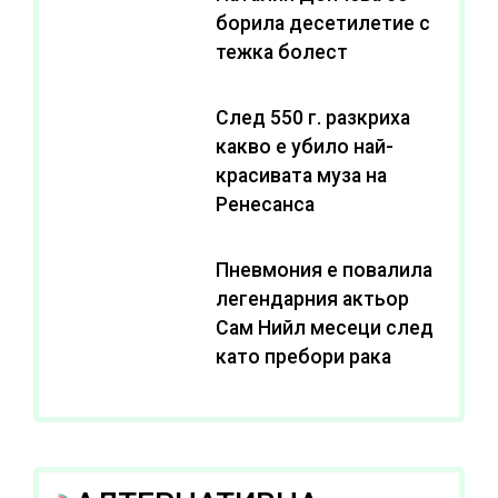
борила десетилетие с
тежка болест
След 550 г. разкриха
какво е убило най-
красивата муза на
Ренесанса
Пневмония е повалила
легендарния актьор
Сам Нийл месеци след
като пребори рака