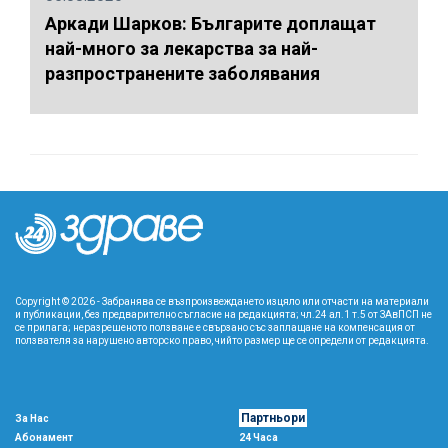
Аркади Шарков: Българите доплащат
най-много за лекарства за най-
разпространените заболявания
Copyright © 2026 - Забранява се възпроизвеждането изцяло или отчасти на материали
и публикации, без предварително съгласие на редакцията; чл.24 ал.1 т.5 от ЗАвПСП не
се прилага; неразрешеното ползване е свързано със заплащане на компенсация от
ползвателя за нарушено авторско право, чийто размер ще се определи от редакцията.
Партньори
За Нас
Абонамент
24 Часа