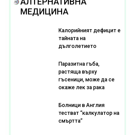
АЛТЕРНАТИВНА
МЕДИЦИНА
Калорийният дефицит е
тайната на
дълголетието
Паразитна гъба,
растяща върху
гъсеници, може да се
окаже лек за рака
Болници в Англия
тестват “калкулатор на
смъртта”