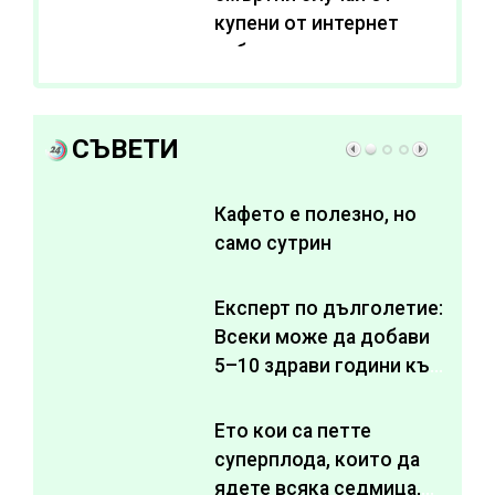
купени от интернет
субстанции за
отслабване
СЪВЕТИ
Кафето е полезно, но
само сутрин
Експерт по дълголетие:
Всеки може да добави
5–10 здрави години към
живота си
Ето кои са петте
суперплода, които да
ядете всяка седмица,