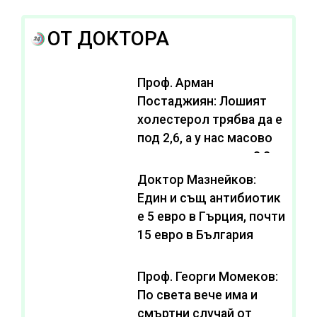
ОТ ДОКТОРА
Проф. Арман
Постаджиян: Лошият
холестерол трябва да е
под 2,6, а у нас масово
се живее с нива от 3,2
Доктор Мазнейков:
Един и същ антибиотик
e 5 евро в Гърция, почти
15 евро в България
Проф. Георги Момеков:
По света вече има и
смъртни случай от