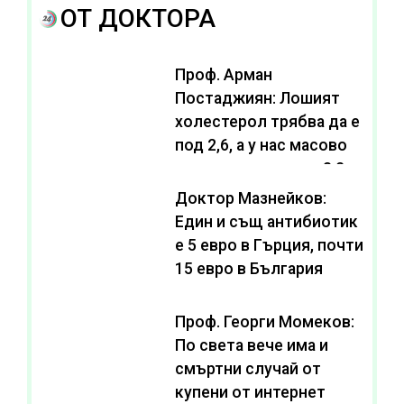
ОТ ДОКТОРА
Проф. Арман
Постаджиян: Лошият
холестерол трябва да е
под 2,6, а у нас масово
се живее с нива от 3,2
Доктор Мазнейков:
Един и същ антибиотик
e 5 евро в Гърция, почти
15 евро в България
Проф. Георги Момеков:
По света вече има и
смъртни случай от
купени от интернет