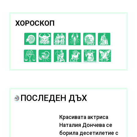
здравето си
ХОРОСКОП
C
D
E
F
G
H
I
J
K
L
A
B
ПОСЛЕДЕН ДЪХ
Красивата актриса
Наталия Дончева се
борила десетилетие с