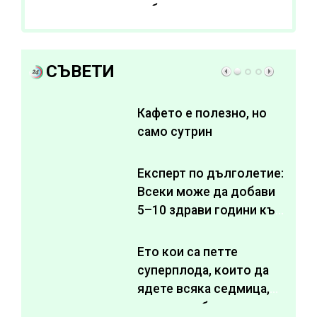
субстанции за
отслабване
СЪВЕТИ
Кафето е полезно, но
само сутрин
Експерт по дълголетие:
Всеки може да добави
5–10 здрави години към
живота си
Ето кои са петте
суперплода, които да
ядете всяка седмица,
за да подобрите