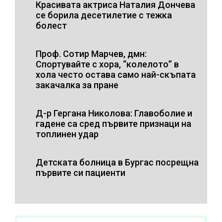
Красивата актриса Наталия Дончева
се борила десетилетие с тежка
болест
Проф. Сотир Марчев, дмн:
Спортувайте с хора, “колелото” в
хола често остава само най-скъпата
закачалка за пране
Д-р Гергана Николова: Главоболие и
гадене са сред първите признаци на
топлинен удар
Детската болница в Бургас посрещна
първите си пациенти