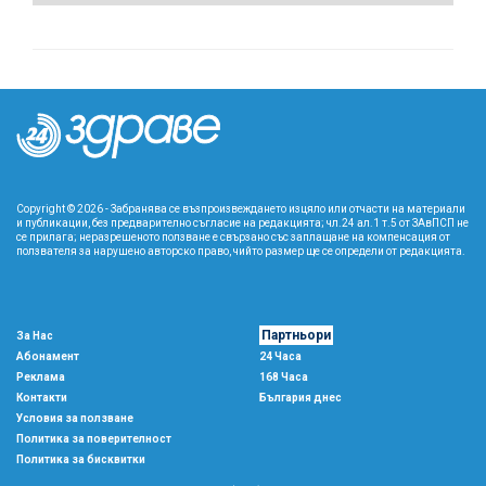
Copyright © 2026 - Забранява се възпроизвеждането изцяло или отчасти на материали
и публикации, без предварително съгласие на редакцията; чл.24 ал.1 т.5 от ЗАвПСП не
се прилага; неразрешеното ползване е свързано със заплащане на компенсация от
ползвателя за нарушено авторско право, чийто размер ще се определи от редакцията.
Партньори
За Нас
Абонамент
24 Часа
Реклама
168 Часа
Контакти
България днес
Условия за ползване
Политика за поверителност
Политика за бисквитки