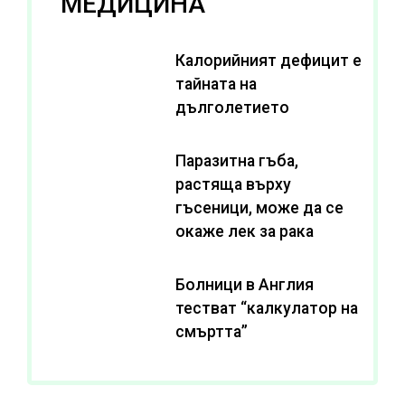
МЕДИЦИНА
Калорийният дефицит е
тайната на
дълголетието
Паразитна гъба,
растяща върху
гъсеници, може да се
окаже лек за рака
Болници в Англия
тестват “калкулатор на
смъртта”