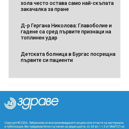
хола често остава само най-скъпата
закачалка за пране
Д-р Гергана Николова: Главоболие и
гадене са сред първите признаци на
топлинен удар
Детската болница в Бургас посрещна
първите си пациенти
Copyright © 2026 - Забранява се възпроизвеждането изцяло или отчасти на материали
и публикации, без предварително съгласие на редакцията; чл.24 ал.1 т.5 от ЗАвПСП не