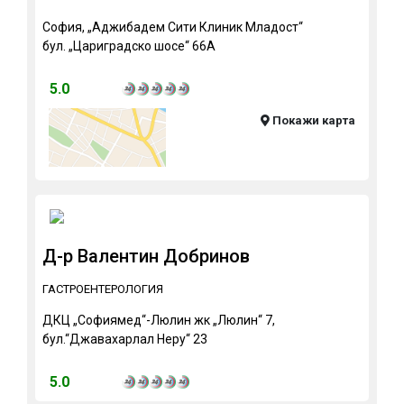
София, „Аджибадем Сити Клиник Младост“
бул. „Цариградско шосе“ 66А
5.0
Покажи карта
Д-р Валентин Добринов
ГАСТРОЕНТЕРОЛОГИЯ
ДКЦ „Софиямед“-Люлин жк „Люлин“ 7,
бул.“Джавахарлал Неру“ 23
5.0