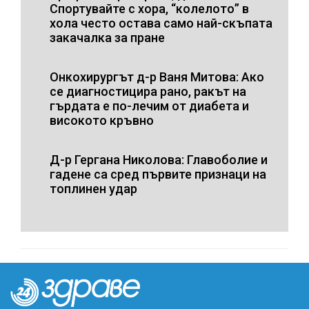
Спортувайте с хора, “колелото” в
хола често остава само най-скъпата
закачалка за пране
Онкохирургът д-р Ваня Митова: Ако
се диагностицира рано, ракът на
гърдата е по-лечим от диабета и
високото кръвно
Д-р Гергана Николова: Главоболие и
гадене са сред първите признаци на
топлинен удар