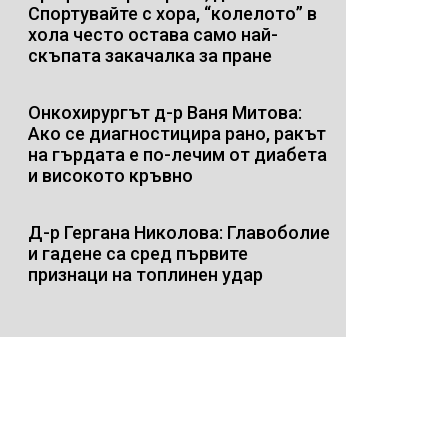
Спортувайте с хора, “колелото” в
хола често остава само най-
скъпата закачалка за пране
Онкохирургът д-р Ваня Митова:
Ако се диагностицира рано, ракът
на гърдата е по-лечим от диабета
и високото кръвно
Д-р Гергана Николова: Главоболие
и гадене са сред първите
признаци на топлинен удар