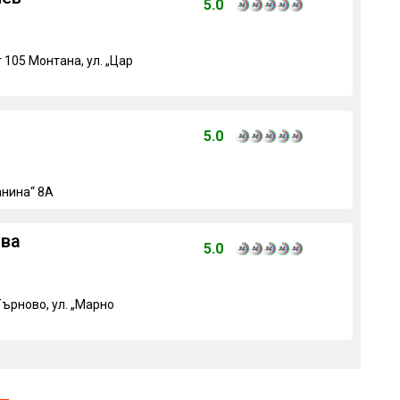
5.0
 105 Монтана, ул. „Цар
5.0
анина“ 8А
ова
5.0
ърново, ул. „Марно