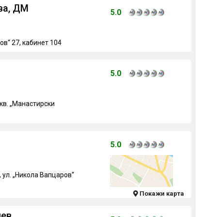
ва, ДМ
5.0
ов“ 27, кабинет 104
5.0
кв. „Манастирски
5.0
 ул. „Никола Вапцаров“
Покажи карта
иев