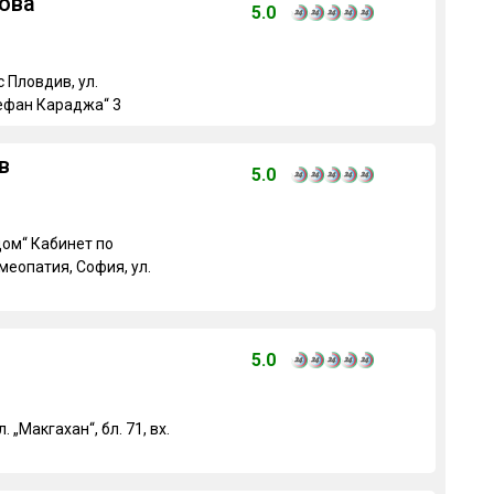
ова
5.0
 Пловдив, ул.
ефан Караджа“ 3
в
5.0
ом“ Кабинет по
еопатия, София, ул.
5.0
 „Макгахан“, бл. 71, вх.