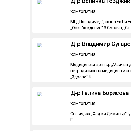
Д-р Величка Герджик
ХОМЕОПАТИЯ
МЦ „Пловдимед“, хотел Ес Пи Ес
„Освобождение“ 3 Смолян, „Ст
Д-р Владимир Сугаре
ХОМЕОПАТИЯ
Медицински център „Майчин д
нетрадиционна медицина и хом
„Здраве“ 4
Д-р Галина Борисова
ХОМЕОПАТИЯ
София, жк „Хаджи Димитър“, ул.
Г