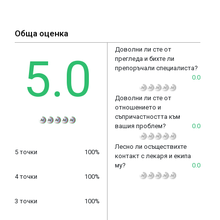
Обща оценка
Доволни ли сте от
5.0
прегледа и бихте ли
препоръчали специалиста?
0.0
Доволни ли сте от
отношението и
съпричастността към
вашия проблем?
0.0
Лесно ли осъществихте
5 точки
100%
контакт с лекаря и екипа
му?
0.0
4 точки
100%
3 точки
100%