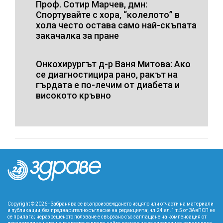
Проф. Сотир Марчев, дмн:
Спортувайте с хора, “колелото” в
хола често остава само най-скъпата
закачалка за пране
Онкохирургът д-р Ваня Митова: Ако
се диагностицира рано, ракът на
гърдата е по-лечим от диабета и
високото кръвно
Copyright © 2026 - Забранява се възпроизвеждането изцяло или отчасти на материали
и публикации, без предварително съгласие на редакцията; чл.24 ал.1 т.5 от ЗАвПСП не
се прилага; неразрешеното ползване е свързано със заплащане на компенсация от