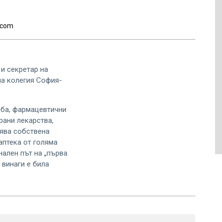
.com
 и секретар на
на колегия София-
еба, фармацевтични
рани лекарства,
лява собствена
 аптека от голяма
нален път на „първа
 винаги е била