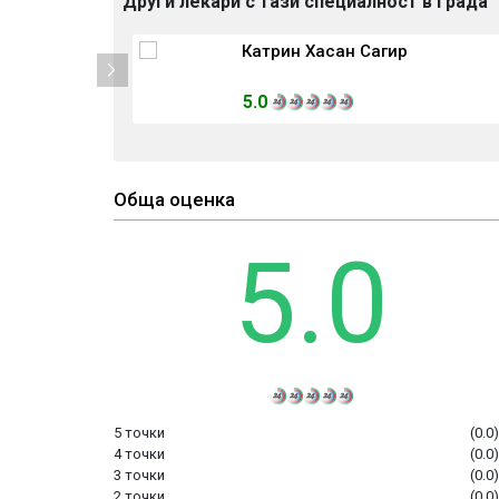
Други лекари с тази специалност в града
 Златков, ДФ,
Катрин Хасан Сагир
5.0
Обща оценка
5.0
5 точки
(0.0
4 точки
(0.0
3 точки
(0.0
2 точки
(0.0