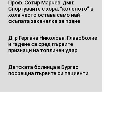
Проф. Сотир Марчев, дмн:
Спортувайте с хора, “колелото” в
хола често остава само най-
скъпата закачалка за пране
Д-р Гергана Николова: Главоболие
и гадене са сред първите
признаци на топлинен удар
Детската болница в Бургас
посрещна първите си пациенти