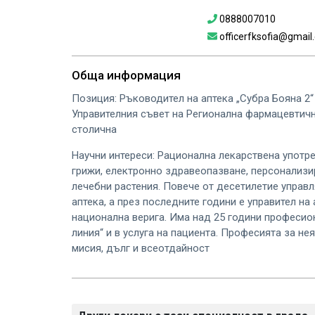
0888007010
officerfksofia@gmail
Обща информация
Позиция: Ръководител на аптека „Субра Бояна 2“
Управителния съвет на Регионална фармацевтич
столична
Научни интереси: Рационална лекарствена употр
грижи, електронно здравеопазване, персонализи
лечебни растения. Повече от десетилетие управ
аптека, а през последните години е управител на
национална верига. Има над 25 години професио
линия“ и в услуга на пациента. Професията за нея
мисия, дълг и всеотдайност