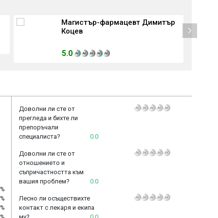
Магистър-фармацевт Димитър
Коцев
5.0
Доволни ли сте от
прегледа и бихте ли
препоръчали
специалиста?
0.0
Доволни ли сте от
отношението и
съпричастността към
вашия проблем?
0.0
)%
)%
Лесно ли осъществихте
)%
контакт с лекаря и екипа
)%
му?
0.0