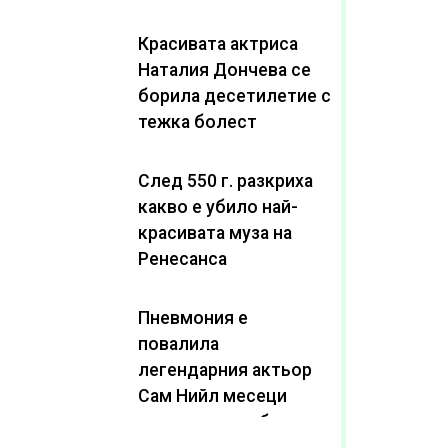
Красивата актриса
Наталия Дончева се
борила десетилетие с
тежка болест
След 550 г. разкриха
какво е убило най-
красивата муза на
Ренесанса
Пневмония е
повалила
легендарния актьор
Сам Нийл месеци
след като пребори