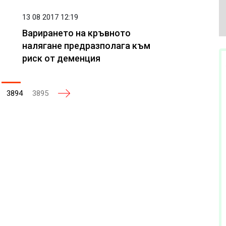
13 08 2017 12:19
Варирането на кръвното
налягане предразполага към
риск от деменция
3894
3895