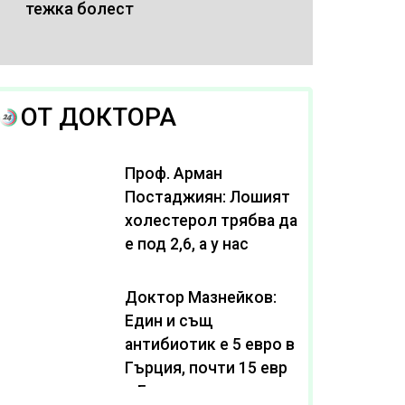
тежка болест
ОТ ДОКТОРА
Проф. Арман
Постаджиян: Лошият
холестерол трябва да
е под 2,6, а у нас
масово се живее с
нива от 3,2
Доктор Мазнейков:
Един и същ
антибиотик e 5 евро в
Гърция, почти 15 евро
в България