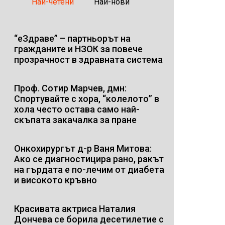
Най-четени
Най-нови
“еЗдраве” – партньорът на
гражданите и НЗОК за повече
прозрачност в здравната система
Проф. Сотир Марчев, дмн:
Спортувайте с хора, “колелото” в
хола често остава само най-
скъпата закачалка за пране
Онкохирургът д-р Ваня Митова:
Ако се диагностицира рано, ракът
на гърдата е по-лечим от диабета
и високото кръвно
Красивата актриса Наталия
Дончева се борила десетилетие с