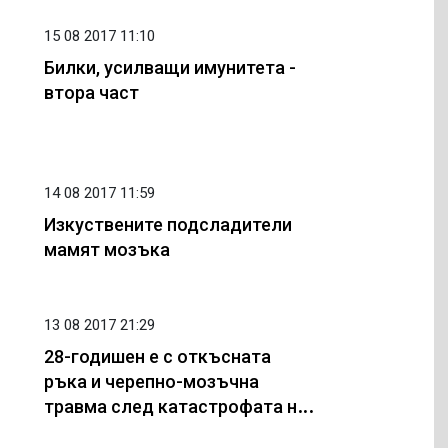
гинеколог още преди
планиране на
15 08 2017 11:10
бременност -
Билки, усилващи имунитета -
рисковите фактори ще
втора част
се открият навреме
14 08 2017 11:59
Изкуствените подсладители
мамят мозъка
13 08 2017 21:29
28-годишен е с откъсната
ръка и черепно-мозъчна
травма след катастрофата на
АМ "Тракия"