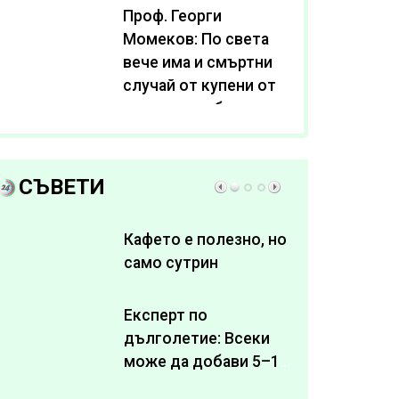
Проф. Георги
Момеков: По света
вече има и смъртни
случай от купени от
интернет субстанции
за отслабване
СЪВЕТИ
Кафето е полезно, но
само сутрин
Експерт по
дълголетие: Всеки
може да добави 5–10
здрави години към