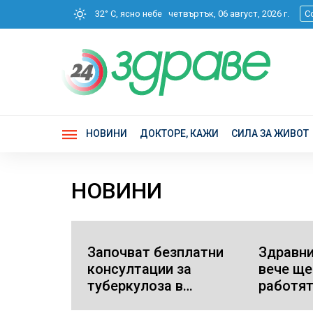
32° C, ясно небе
четвъртък, 06 август, 2026 г.
С
НОВИНИ
ДОКТОРЕ, КАЖИ
СИЛА ЗА ЖИВОТ
НОВИНИ
Започват безплатни
Здравни
консултации за
вече ще
туберкулоза в
работят
страната (СПИСЪК)