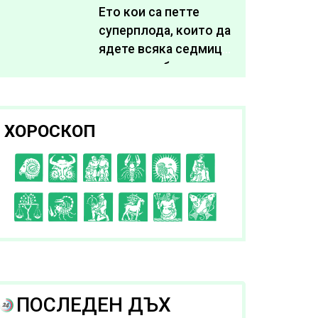
живота си
Ето кои са петте
суперплода, които да
ядете всяка седмица,
за да подобрите
здравето си
ХОРОСКОП
C
D
E
F
G
H
I
J
K
L
A
B
ПОСЛЕДЕН ДЪХ