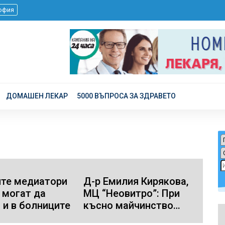
офия
ДОМАШЕН ЛЕКАР
5000 ВЪПРОСА ЗА ЗДРАВЕТО
те медиатори
Д-р Емилия Кирякова,
 могат да
МЦ “Неовитро”: При
 и в болниците
късно майчинство
консултациите с