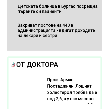
Детската болница в Бургас посрещна
първите си пациенти
Закриват постове на 440 в
администрацията - вдигат доходите
на лекари и сестри
ОТ ДОКТОРА
Проф. Арман
Постаджиян: Лошият
холестерол трябва да е
под 2,6, а у нас масово
се живее с нива от 3,2