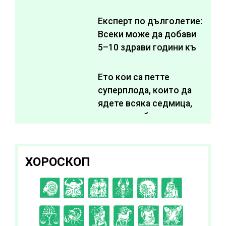
Експерт по дълголетие:
Всеки може да добави
5–10 здрави години към
живота си
Ето кои са петте
суперплода, които да
ядете всяка седмица,
за да подобрите
здравето си
ХОРОСКОП
C
D
E
F
G
H
I
J
K
L
A
B