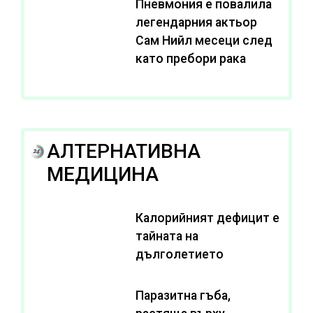
Пневмония е повалила
легендарния актьор
Сам Нийл месеци след
като пребори рака
АЛТЕРНАТИВНА
МЕДИЦИНА
Калорийният дефицит е
тайната на
дълголетието
Паразитна гъба,