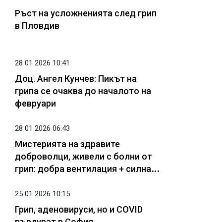
Ръст на усложненията след грип
в Пловдив
28 01 2026 10:41
Доц. Ангел Кунчев: Пикът на
грипа се очаква до началото на
февруари
28 01 2026 06:43
Мистерията на здравите
доброволци, живели с болни от
грип: добра вентилация + силна
имунна памет
25 01 2026 10:15
Грип, аденовируси, но и COVID
върлуват в София