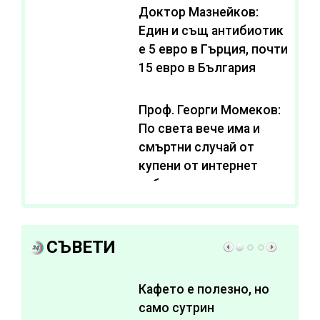
Доктор Мазнейков:
Един и същ антибиотик
e 5 евро в Гърция, почти
15 евро в България
Проф. Георги Момеков:
По света вече има и
смъртни случай от
купени от интернет
субстанции за
отслабване
СЪВЕТИ
Кафето е полезно, но
само сутрин