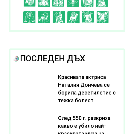
C
D
E
F
G
H
I
J
K
L
A
B
ПОСЛЕДЕН ДЪХ
Красивата актриса
Наталия Дончева се
борила десетилетие с
тежка болест
След 550 г. разкриха
какво е убило най-
красивата муза на