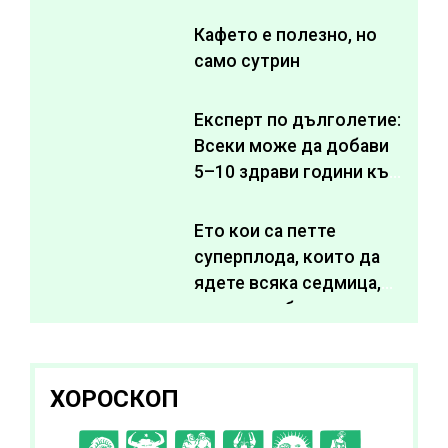
Кафето е полезно, но
само сутрин
Експерт по дълголетие:
Всеки може да добави
5–10 здрави години към
живота си
Ето кои са петте
суперплода, които да
ядете всяка седмица,
за да подобрите
здравето си
ХОРОСКОП