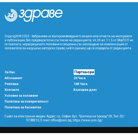
Copyright © 2026 - Забранява се възпроизвеждането изцяло или отчасти на материали
и публикации, без предварително съгласие на редакцията; чл.24 ал.1 т.5 от ЗАвПСП не
се прилага; неразрешеното ползване е свързано със заплащане на компенсация от
ползвателя за нарушено авторско право, чийто размер ще се определи от редакцията.
Партньори
За Нас
Абонамент
24 Часа
Реклама
168 Часа
Контакти
България днес
Условия за ползване
Политика за поверителност
Политика за бисквитки
Съвет за електронни медии: Адрес: гр. София, бул. "Шипченски проход" 69, Тел: 02/
9708810,
E-mail:
office@cem.bg
,
https://www.cem.bg/