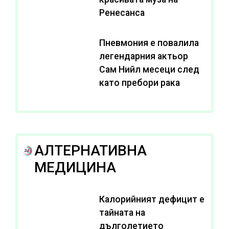
Ренесанса
Пневмония е повалила
легендарния актьор
Сам Нийл месеци след
като пребори рака
АЛТЕРНАТИВНА
МЕДИЦИНА
Калорийният дефицит е
тайната на
дълголетието