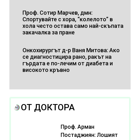
Проф. Сотир Марчев, дмн:
Спортувайте с хора, “колелото” в
хола често остава само най-скъпата
закачалка за пране
Онкохирургът д-р Ваня Митова: Ако
се диагностицира рано, ракът на
гърдата е по-лечим от диабета и
високото кръвно
ОТ ДОКТОРА
Проф. Арман
Постаджиян: Лошият