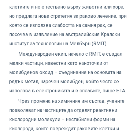
клетките и не е тествано върху животни или хора,
но предлага нова стратегия за раково лечение, при
която се използва слабостта на самия рак, се
посочва в изявление на австралийския Кралски
институт за технологии на Мелбърн (RMIT).
Международен екип, начело с RMIT, е създал
малки частици, известни като наноточки от
молибденов оксид – съединение на основата на
рядък метал, наречен молибден, който често се
използва в електрониката и в сплавите, пише БТА.
Чрез промяна на химичния им състав, учените
позволяват на частиците да отделят реактивни
кислородни молекули – нестабилни форми на
кислорода, които повреждат раковите клетки и