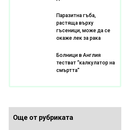
Паразитна гъба,
растяща върху
гъсеници, може да се
окаже лек за рака
Болници в Англия
тестват “калкулатор на
смъртта”
Още от рубриката