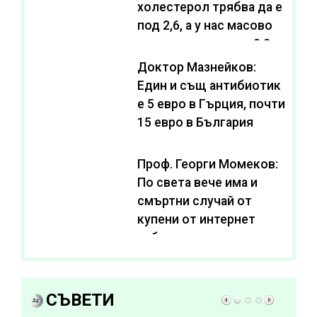
холестерол трябва да е
под 2,6, а у нас масово
се живее с нива от 3,2
Доктор Мазнейков:
Един и същ антибиотик
e 5 евро в Гърция, почти
15 евро в България
Проф. Георги Момеков:
По света вече има и
смъртни случай от
купени от интернет
субстанции за
отслабване
СЪВЕТИ