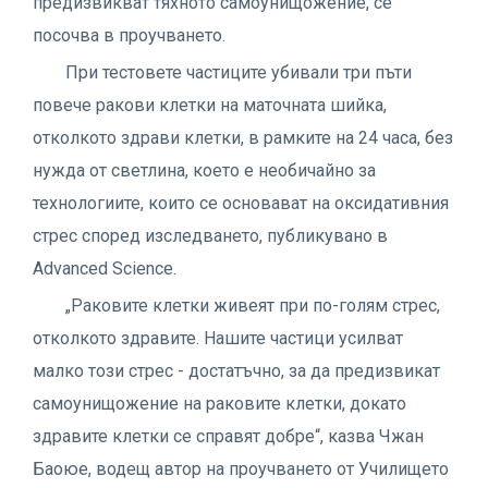
предизвикват тяхното самоунищожение, се
посочва в проучването.
При тестовете частиците убивали три пъти
повече ракови клетки на маточната шийка,
отколкото здрави клетки, в рамките на 24 часа, без
нужда от светлина, което е необичайно за
технологиите, които се основават на оксидативния
стрес според изследването, публикувано в
Advanced Science.
„Раковите клетки живеят при по-голям стрес,
отколкото здравите. Нашите частици усилват
малко този стрес - достатъчно, за да предизвикат
самоунищожение на раковите клетки, докато
здравите клетки се справят добре“, казва Чжан
Баоюе, водещ автор на проучването от Училището