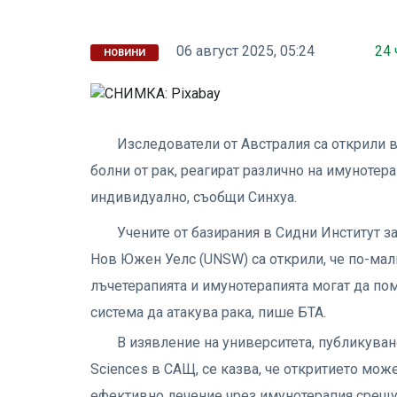
06 август 2025, 05:24
24 
НОВИНИ
Изследователи от Австралия са открили 
болни от рак, реагират различно на имунотера
индивидуално, съобщи Синхуа.
Учените от базирания в Сидни Институт з
Нов Южен Уелс (UNSW) са открили, че по-мал
лъчетерапията и имунотерапията могат да пом
система да атакува рака, пише БТА.
В изявление на университета, публикувано
Sciences в САЩ, се казва, че откритието мо
ефективно лечение чрез имунотерапия срещу