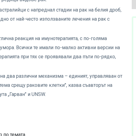
стралийци с напреднал стадии на рак на белия дроб,
но от най-често използваните лечения на рак с
тлична реакция на имунотерапията, с по-голяма
мора. Всички те имали по-малко активни версии на
рапията при тях се проявявали два пъти по-рядко,
 на два различни механизма – единият, управляван от
стема срещу раковите клетки", казва съавторът на
та „Гарван" и UNSW.
 по темата.