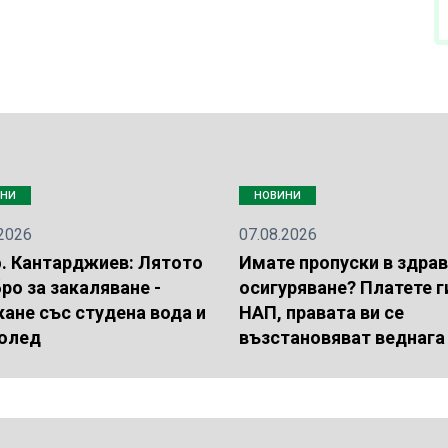
ИНИ
НОВИНИ
.2026
07.08.2026
. Кантарджиев: Лятото
Имате пропуски в здра
ро за закаляване -
осигуряване? Платете г
кане със студена вода и
НАП, правата ви се
олед
възстановяват веднага