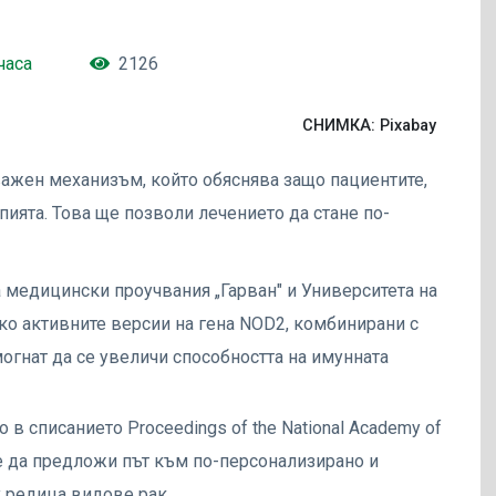
часа
2126
СНИМКА: Pixabay
важен механизъм, който обяснява защо пациентите,
пията. Това ще позволи лечението да стане по-
а медицински проучвания „Гарван" и Университета на
ко активните версии на гена NOD2, комбинирани с
огнат да се увеличи способността на имунната
 в списанието Proceedings of the National Academy of
же да предложи път към по-персонализирано и
 редица видове рак.