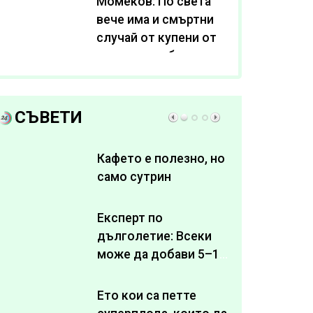
Момеков: По света
вече има и смъртни
случай от купени от
интернет субстанции
за отслабване
СЪВЕТИ
Кафето е полезно, но
само сутрин
Експерт по
дълголетие: Всеки
може да добави 5–10
здрави години към
живота си
Ето кои са петте