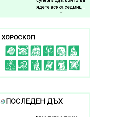
суперплода, които да
ядете всяка седмица,
за да подобрите
здравето си
ХОРОСКОП
C
D
E
F
G
H
I
J
K
L
A
B
ПОСЛЕДЕН ДЪХ