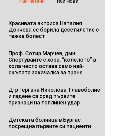
Най-четени
Най-нови
Красивата актриса Наталия
Дончева се борила десетилетие с
тежка болест
Проф. Сотир Марчев, дмн:
Спортувайте с хора, “колелото” в
хола често остава само най-
скъпата закачалка за пране
Д-р Гергана Николова: Главоболие
и гадене са сред първите
признаци на топлинен удар
Детската болница в Бургас
посрещна първите си пациенти