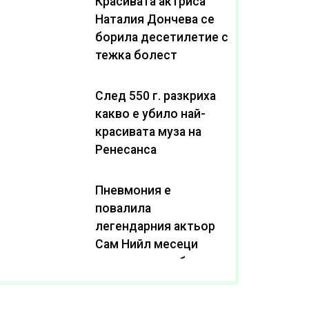
Красивата актриса
Наталия Дончева се
борила десетилетие с
тежка болест
След 550 г. разкриха
какво е убило най-
красивата муза на
Ренесанса
Пневмония е
повалила
легендарния актьор
Сам Нийл месеци
след като пребори
рака