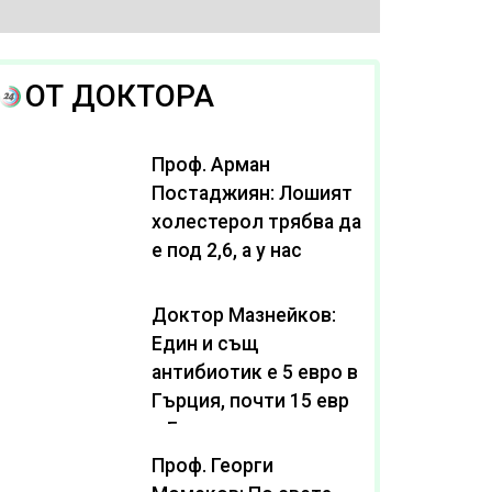
ОТ ДОКТОРА
Проф. Арман
Постаджиян: Лошият
холестерол трябва да
е под 2,6, а у нас
масово се живее с
нива от 3,2
Доктор Мазнейков:
Един и същ
антибиотик e 5 евро в
Гърция, почти 15 евро
в България
Проф. Георги