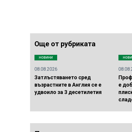
Още от рубриката
НОВИНИ
НОВ
08.08.2026
08.08
Затлъстяването сред
Проф
възрастните в Англия се е
е доб
удвоило за 3 десетилетия
плис
слад