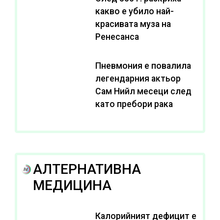
какво е убило най-
красивата муза на
Ренесанса
Пневмония е повалила
легендарния актьор
Сам Нийл месеци след
като пребори рака
АЛТЕРНАТИВНА
МЕДИЦИНА
Калорийният дефицит е