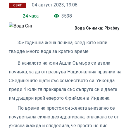
04 август 2023, 19:08
СВЯТ
24 часа
3538
Вода Снимка: Pixabay
35-годишна жена почина, след като изпи
твърде много вода за кратко време.
В началото на юли Ашли Съмърs си взела
почивка, за да отпразнува Националния празник на
Съединените щати със семейството си. Уикенда
преди 4 юли тя прекарала със съпруга си и двете
им дъщери край езерото Фрийман в Индиана.
По време на престоя си жената внезапно се
почувствала силно дехидратирана, оплакала се от
ужасна жажда и споделила, че просто не пие