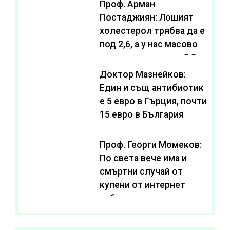
Проф. Арман
Постаджиян: Лошият
холестерол трябва да е
под 2,6, а у нас масово
се живее с нива от 3,2
Доктор Мазнейков:
Един и същ антибиотик
e 5 евро в Гърция, почти
15 евро в България
Проф. Георги Момеков:
По света вече има и
смъртни случай от
купени от интернет
субстанции за
отслабване