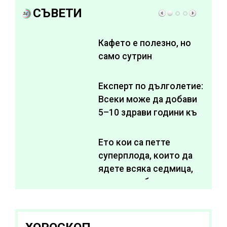
СЪВЕТИ
Кафето е полезно, но
само сутрин
Експерт по дълголетие:
Всеки може да добави
5–10 здрави години към
живота си
Ето кои са петте
суперплода, които да
ядете всяка седмица,
за да подобрите
здравето си