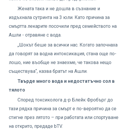
Жената така и не дошла в съзнание и
издъхнала сутринта на 3 юли. Като причина за
смъртта лекарите посочили пред семейството на
Ашли - отравяне с вода.
„Шокът беше за всички нас. Когато започнаха
да говорят за водна интоксикация, стана още по-
лошо, ние въобще не знаехме, че такова нещо
съществува“, казва братът на Ашли.
Твърде много вода и недостатъчно сол в
тялото
Според токсиколога д-р Блейк Фробърг до
тази рядка причина за смърт е по-вероятно да се
стигне през лятото – при работата или спортуване
на открито, предаде bTV.