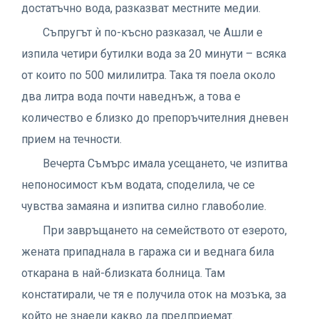
достатъчно вода, разказват местните медии.
Съпругът ѝ по-късно разказал, че Ашли е
изпила четири бутилки вода за 20 минути – всяка
от които по 500 милилитра. Така тя поела около
два литра вода почти наведнъж, а това е
количество е близко до препоръчителния дневен
прием на течности.
Вечерта Съмърс имала усещането, че изпитва
непоносимост към водата, споделила, че се
чувства замаяна и изпитва силно главоболие.
При завръщането на семейството от езерото,
жената припаднала в гаража си и веднага била
откарана в най-близката болница. Там
констатирали, че тя е получила оток на мозъка, за
който не знаели какво да предприемат.