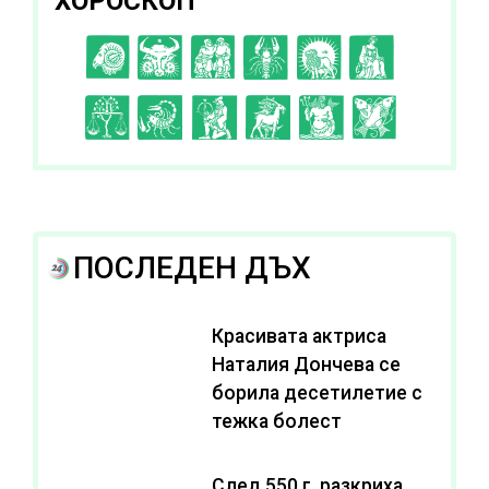
ХОРОСКОП
C
D
E
F
G
H
I
J
K
L
A
B
ПОСЛЕДЕН ДЪХ
Красивата актриса
Наталия Дончева се
борила десетилетие с
тежка болест
След 550 г. разкриха