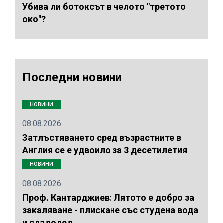
Убива ли ботоксът в челото "третото
око"?
Последни новини
НОВИНИ
08.08.2026
Затлъстяването сред възрастните в
Англия се е удвоило за 3 десетилетия
НОВИНИ
08.08.2026
Проф. Кантарджиев: Лятото е добро за
закаляване - плискане със студена вода
и сладолед