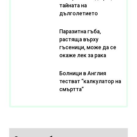
тайната на
дълголетието
Паразитна гъба,
растяща върху
гъсеници, може да се
окаже лек за рака
Болници в Англия
тестват “калкулатор на
смъртта”