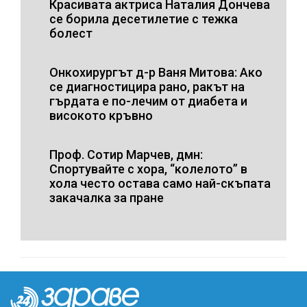
Красивата актриса Наталия Дончева
се борила десетилетие с тежка
болест
Онкохирургът д-р Ваня Митова: Ако
се диагностицира рано, ракът на
гърдата е по-лечим от диабета и
високото кръвно
Проф. Сотир Марчев, дмн:
Спортувайте с хора, “колелото” в
хола често остава само най-скъпата
закачалка за пране