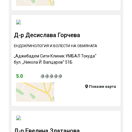
Д-р Десислава Горчева
ЕНДОКРИНОЛОГИЯ И БОЛЕСТИ НА ОБМЯНАТА
„Аджибадем Сити Клиник УМБАЛ Токуда“
бул. „Никола Й. Вапцаров“ 51Б
5.0
Покажи карта
Д-р Евелина Златанова